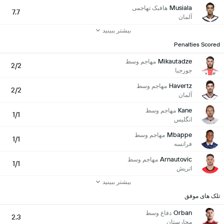
Musiala
هافبک تهاجمی
7.7
آلمان
بیشتر ببینید
Penalties Scored
Mikautadze
مهاجم وسط
2/2
جورجیا
Havertz
مهاجم وسط
2/2
آلمان
Kane
مهاجم وسط
1/1
انگلیس
Mbappe
مهاجم وسط
1/1
فرانسه
Arnautovic
مهاجم وسط
1/1
اتریش
بیشتر ببینید
تلک های موفق
Orban
دفاع وسط
2.3
مجارستان