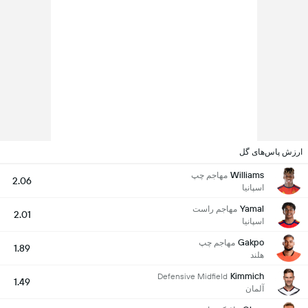
ارزش پاس‌های گل
Williams
مهاجم چپ
2.06
اسپانیا
Yamal
مهاجم راست
2.01
اسپانیا
Gakpo
مهاجم چپ
1.89
هلند
Kimmich
Defensive Midfield
1.49
آلمان