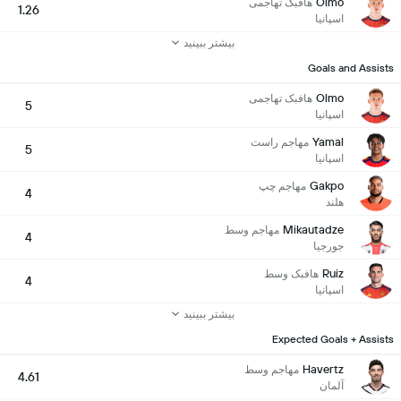
Olmo
هافبک تهاجمی
1.26
اسپانیا
بیشتر ببینید
Goals and Assists
Olmo
هافبک تهاجمی
5
اسپانیا
Yamal
مهاجم راست
5
اسپانیا
Gakpo
مهاجم چپ
4
هلند
Mikautadze
مهاجم وسط
4
جورجیا
Ruiz
هافبک وسط
4
اسپانیا
بیشتر ببینید
Expected Goals + Assists
Havertz
مهاجم وسط
4.61
آلمان