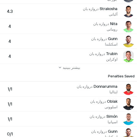
Strakosha
دروازه بان
4.3
آلبانی
Nita
دروازه بان
4
رومانی
Gunn
دروازه بان
4
اسكتلندا
Trubin
دروازه بان
4
اوکراین
بیشتر ببینید
Penalties Saved
Donnarumma
دروازه بان
1/1
ایتالیا
Oblak
دروازه بان
1/1
اسلوونی
Simón
دروازه بان
1/1
اسپانیا
Gunn
دروازه بان
0/1
اسكتلندا