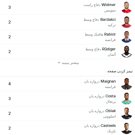
Widmer
دفاع راست
3
سوییس
Bardakci
دفاع وسط
2
ترکیه
Rabiot
هافبک وسط
2
فرانسه
Rüdiger
دفاع وسط
2
آلمان
بیشتر ببینید
تیمز کردن صفحه
Maignan
دروازه بان
4
فرانسه
Costa
دروازه بان
3
پرتغال
Oblak
دروازه بان
2
اسلوونی
Casteels
دروازه بان
2
بلژیک