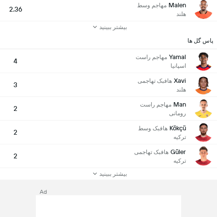
Malen
مهاجم وسط
2.36
هلند
بیشتر ببینید
پاس گل ها
Yamal
مهاجم راست
4
اسپانیا
Xavi
هافبک تهاجمی
3
هلند
Man
مهاجم راست
2
رومانی
Kökçü
هافبک وسط
2
ترکیه
Güler
هافبک تهاجمی
2
ترکیه
بیشتر ببینید
Ad