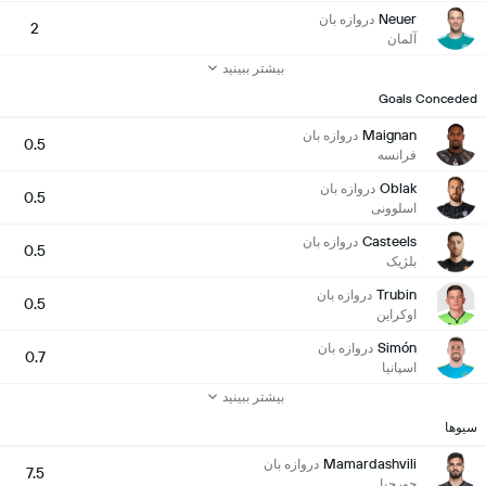
Neuer
دروازه بان
2
آلمان
بیشتر ببینید
Goals Conceded
Maignan
دروازه بان
0.5
فرانسه
Oblak
دروازه بان
0.5
اسلوونی
Casteels
دروازه بان
0.5
بلژیک
Trubin
دروازه بان
0.5
اوکراین
Simón
دروازه بان
0.7
اسپانیا
بیشتر ببینید
سیوها
Mamardashvili
دروازه بان
7.5
جورجیا