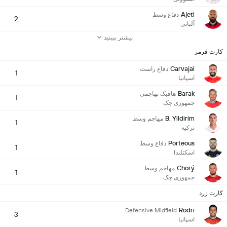
Ajeti
دفاع وسط
2
آلبانی
بیشتر ببینید
کارت قرمز
Carvajal
دفاع راست
1
اسپانیا
Barak
هافبک تهاجمی
1
جمهوری چک
B. Yildirim
مهاجم وسط
1
ترکیه
Porteous
دفاع وسط
1
اسكتلندا
Chorý
مهاجم وسط
1
جمهوری چک
کارت زرد
Rodri
Defensive Midfield
3
اسپانیا