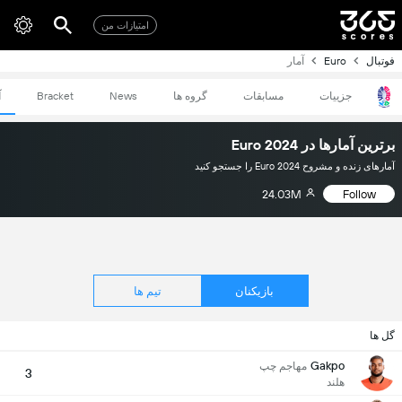
امتیازات من
فوتبال
Euro
آمار
جزییات
مسابقات
گروه ها
News
Bracket
آ
برترین آمارها در Euro 2024
آمارهای زنده و مشروح Euro 2024 را جستجو کنید
24.03M
Follow
بازیکنان
تیم ها
گل ها
Gakpo
مهاجم چپ
3
هلند