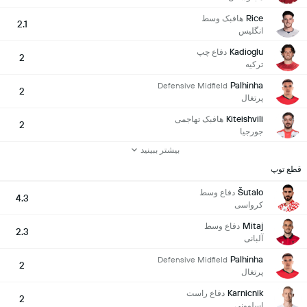
Rice
هافبک وسط
2.1
انگلیس
Kadioglu
دفاع چپ
2
ترکیه
Palhinha
Defensive Midfield
2
پرتغال
Kiteishvili
هافبک تهاجمی
2
جورجیا
بیشتر ببینید
قطع توپ
Šutalo
دفاع وسط
4.3
کرواسی
Mitaj
دفاع وسط
2.3
آلبانی
Palhinha
Defensive Midfield
2
پرتغال
Karnicnik
دفاع راست
2
اسلوونی