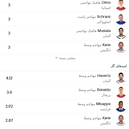
Olmo
هافبک تهاجمی
3
اسپانیا
Schranz
مهاجم راست
3
اسلوواکی
Musiala
هافبک تهاجمی
3
آلمان
Kane
مهاجم وسط
3
انگلیس
بیشتر ببینید
امیدهای گل
Havertz
مهاجم وسط
4.12
آلمان
Ronaldo
مهاجم وسط
3.6
پرتغال
Mbappe
مهاجم وسط
2.92
فرانسه
Kane
مهاجم وسط
2.87
انگلیس