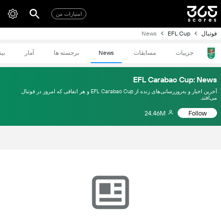
امتیازات من
فوتبال
EFL Cup
News
جزییات
مسابقات
News
برجسته ها
آمار
بی
EFL Carabao Cup: News
آخرین اخبار و به‌روزرسانی‌های زنده از EFL Carabao Cup و هر اتفاقی که امروز در فوتبال
می‌افتد.
24.46M
Follow