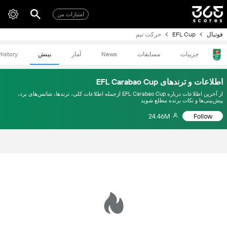
امتیازات من
فوتبال
EFL Cup
حرکت تیم
جزییات
مسابقات
News
آمار
بینش
History
اطلاعات و ترندهای EFL Carabao Cup
از آخرین اطلاعات درباره EFL Carabao Cup ازجمله اطلاعات کلی، ترندها، شانس‌های برد،
پیش‌بینی‌ها و نکات برنده مطلع شوید
24.46M
Follow