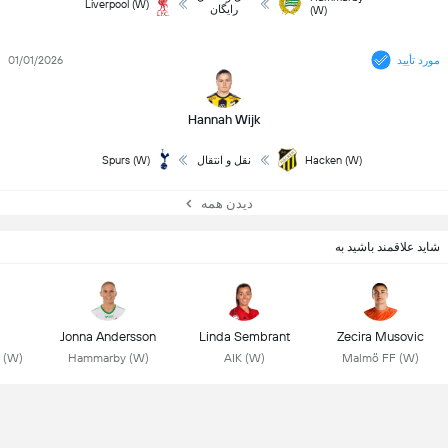
Liverpool (W)
رایگان
(W)
مورد تأیید
01/01/2026
Hannah Wijk
Hacken (W)
نقل و انتقال
Spurs (W)
دیدن همه
شاید علاقمند باشید به
Jonna Andersson
Linda Sembrant
Zecira Musovic
 (W)
Hammarby (W)
AIK (W)
Malmö FF (W)