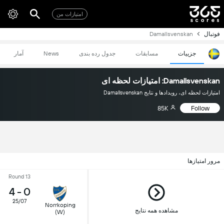
امتیازات من
فوتبال
Damallsvenskan
جزییات
مسابقات
جدول رده بندی
News
آمار
Damallsvenskan: امتیازات لحظه ای
امتیازات لحظه ای، رویدادها و نتایج Damallsvenskan
85K
Follow
مرور امتیازها
Round 13
4
-
0
25/07
Norrkoping
مشاهده همه نتایج
(W)