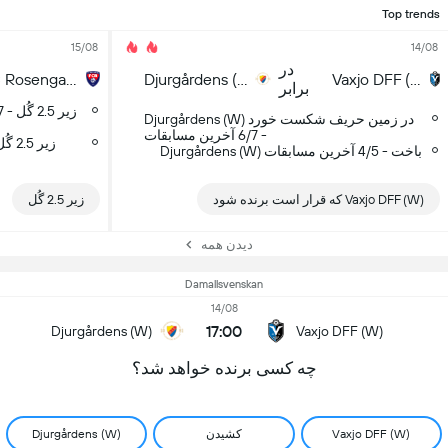
Top trends
15/08
14/08
در
FC Rosengard (W)
Djurgårdens (W)
Vaxjo DFF (W)
برابر
Djurgårdens (W) در زمین حریف شکست خورد
- 6/7 آخرین مسابقات
Djurgårdens (W) باخت - 4/5 آخرین مسابقات
Vaxjo DFF (W) که قرار است برنده شود
زیر 2.5 گُل
دیدن همه
Damallsvenskan
14/08
17:00
Djurgårdens (W)
Vaxjo DFF (W)
چه کسی برنده خواهد شد؟
Vaxjo DFF (W)
کشیدن
Djurgårdens (W)