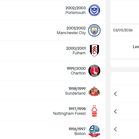
2002/2003
Portsmouth
2001/2002
02/05/2026
Manchester City
Lei
2000/2001
Fulham
1999/2000
Charlton
1998/1999
Sunderland
1997/1998
Nottingham Forest
1996/1997
Bolton