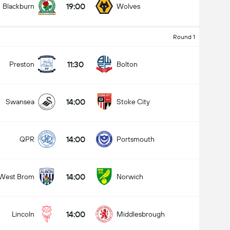
19:00
Blackburn
Wolves
Round 1
11:30
Preston
Bolton
14:00
Swansea
Stoke City
14:00
QPR
Portsmouth
14:00
West Brom
Norwich
14:00
Lincoln
Middlesbrough