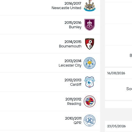
2016/2017
Newcastle United
2015/2016
Burnley
2014/2015
Bournemouth
B
2013/2014
Leicester City
16/08/2026
2012/2013
Cardiff
So
2011/2012
Reading
2010/2011
QPR
23/05/2026