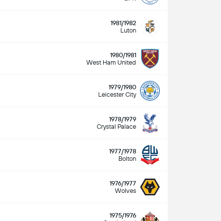
1981/1982
Luton
1980/1981
West Ham United
1979/1980
Leicester City
1978/1979
Crystal Palace
1977/1978
Bolton
1976/1977
Wolves
1975/1976