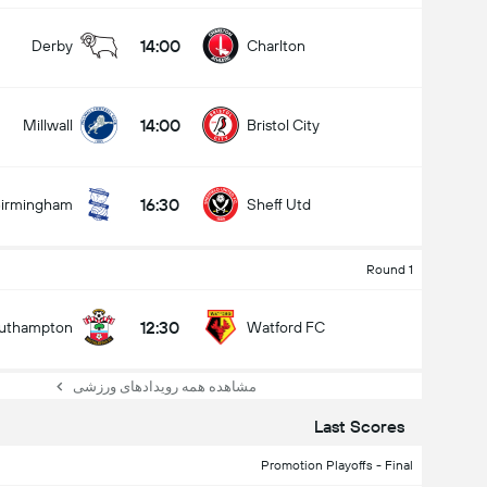
14:00
Derby
Charlton
14:00
Millwall
Bristol City
16:30
irmingham
Sheff Utd
Round 1
12:30
uthampton
Watford FC
مشاهده همه رویدادهای ورزشی
Last Scores
Promotion Playoffs - Final