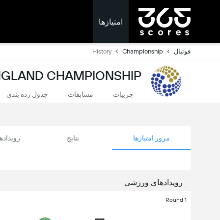
امتیازها
فوتبال
Championship
History
ENGLAND CHAMPIONSHIP: لیست برنده
جزییات
مسابقات
جدول رده بندی
مرور امتیازها
نتایج
رویداد
رویدادهای ورزشی
Round 1