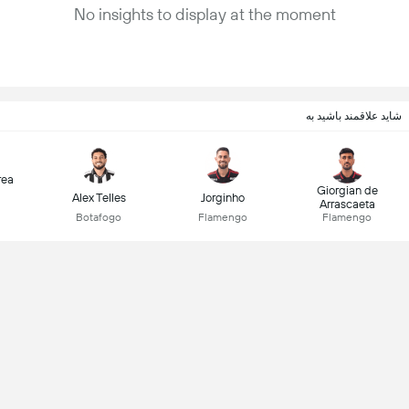
No insights to display at the moment
شاید علاقمند باشید به
rea
Giorgian de
Alex Telles
Jorginho
Arrascaeta
Botafogo
Flamengo
Flamengo