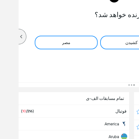
نده خواهد شد؟
کشیدن
مصر
تمام مسابقات الف-ی
فوتبال
(
10
/216)
America
Aruba