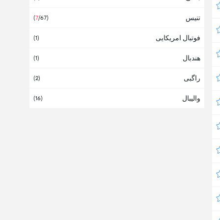
تنیس
آرژانتین
(
7
/67)
(8)
فوتبال امریکایی
آسیا
(1)
(2)
هندبال
آفریقا
(1)
(1)
راگبی
آفریقای جنوبی
(2)
والیبال
آلبانی
(16)
آلمان
(14)
آمریکای جنوبی
آمریکای شمالی
(12)
آنتیگوا و باربودا
آندورا
آنگولا