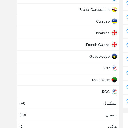
Brunei Darussalam
Curaçao
Dominica
French Guiana
Guadeloupe
IOC
Martinique
ROC
بسکتبال
Stay Home
(24)
بیسبال
Turks and Caicos Islands
(30)
هاکی
آذربایجان
(2)