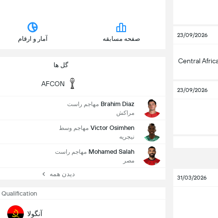
23/09/2026
صفحه مسابقه
آمار و ارقام
Central Afric
گل ها
AFCON
23/09/2026
Brahim Diaz
مهاجم راست
مراکش
Victor Osimhen
مهاجم وسط
نیجریه
Mohamed Salah
مهاجم راست
مصر
دیدن همه
31/03/2026
 Qualification
آنگولا