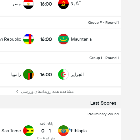
16:00
آنگولا
مصر
Group F - Round 1
16:00
an Republic
Mauritania
Group I - Round 1
16:00
الجزایر
زامبیا
مشاهده همه رویدادهای ورزشی
Last Scores
Preliminary Round
پایان یافته
Africa Cup of Nations Qualification
0
-
1
Sao Tome
Ethiopia
23/09
16:00
الجزایر
زامبیا
متراکم 4 - 0