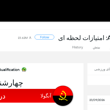
ی
Follow
23.62M
بینش
History
های ورزشی
ualification
چهارشنبه, 23
در
آنگولا
23/09/2026