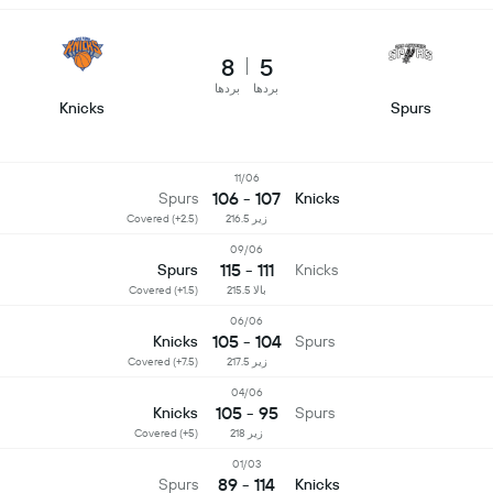
8
5
بردها
بردها
Knicks
Spurs
11/06
107 - 106
Spurs
Knicks
زیر 216.5
Covered (+2.5)
09/06
111 - 115
Spurs
Knicks
بالا 215.5
Covered (+1.5)
06/06
104 - 105
Knicks
Spurs
زیر 217.5
Covered (+7.5)
04/06
95 - 105
Knicks
Spurs
زیر 218
Covered (+5)
01/03
114 - 89
Spurs
Knicks