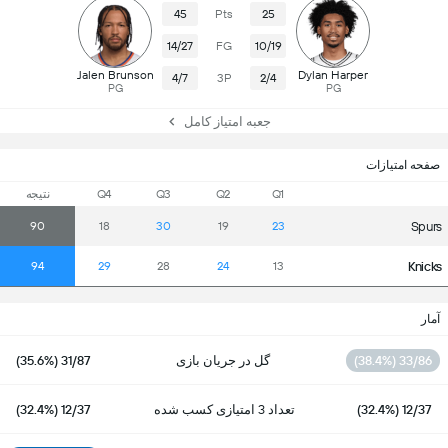
45
Pts
25
14/27
FG
10/19
Jalen Brunson
Dylan Harper
4/7
3P
2/4
PG
PG
جعبه امتیاز کامل
صفحه امتیازات
Q1
Q2
Q3
Q4
نتیجە
Spurs
90
18
30
19
23
Knicks
94
29
28
24
13
آمار
33/86 (38.4%)
گل در جریان بازی
31/87 (35.6%)
12/37 (32.4%)
تعداد 3 امتیازی کسب شده
12/37 (32.4%)