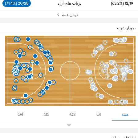
12/19 (63.2%)
پرتاب های آزاد
20/28 (71.4%)
دیدن همه
نمودار شوت
همه
Q4
Q3
Q2
Q1