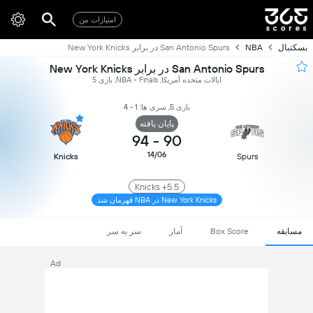
امتیازات من
بسکتبال
NBA
San Antonio Spurs در برابر New York Knicks
San Antonio Spurs در برابر New York Knicks
ایالات متحده آمریکا, NBA - Finals, بازی 5
بازی 5, سری ها: 1 - 4
پایان یافته
94
-
90
14/06
Knicks
Spurs
Knicks +5.5
New York Knicks در NBA قهرمان شد
مسابقه
Box Score
آمار
سر به سر
Ad