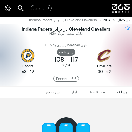
امتیازات من
بسکتبال
NBA
Cleveland Cavaliers در برابر Indiana Pacers
Cleveland Cavaliers در برابر Indiana Pacers
ایالات متحده آمریکا, NBA
بازی undefined, سری ها: 2 - 0
پایان یافته
108
-
117
05/04
Pacers
Cavaliers
19 - 63
52 - 30
Pacers +15.5
مسابقه
Box Score
آمار
سر به سر