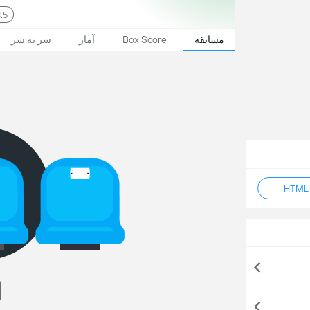
3.5
مسابقه
Box Score
آمار
سر به سر
ا