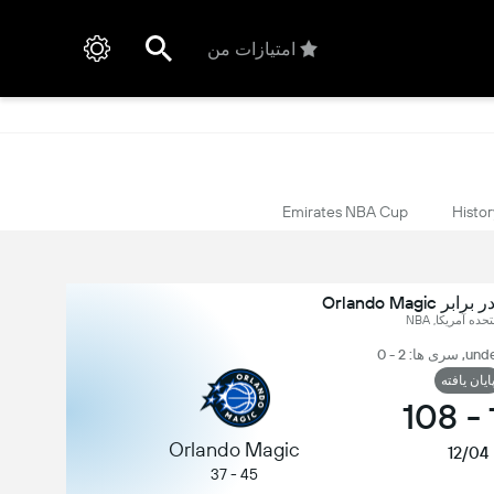
امتیازات من
Emirates NBA Cup
Histor
حده آمریکا, NBA
ایان یافته
108
-
Orlando Magic
12/04
45 - 37