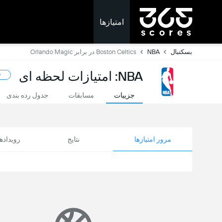
امتیازها
بسکتبال
NBA
Boston Celtics در برابر Orlando Magic
NBA: امتیازات لحظه ای
w
جزییات
مسابقات
جدول رده بندی
مرور امتیازها
نتایج
رویداد