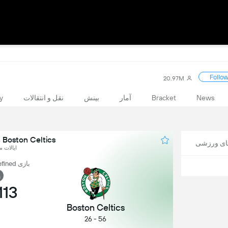
Follo
20.97M
News
Bracket
آمار
بینش
نقل و انتقالات
y
Boston Celtics در برابر Orlando Magic
های ورزشی
ایالات مت
بازی undefined, سری ها: 2 - 0
پ
113
Boston Celtics
56 - 26