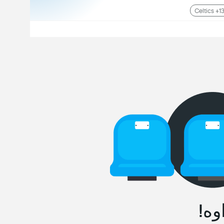
Celtics +1
وه!