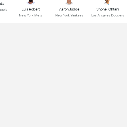
ada
Luis Robert
Aaron Judge
Shohei Ohtani
ngels
New York Mets
New York Yankees
Los Angeles Dodgers