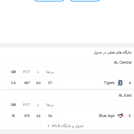
جایگاه های فعلی در جدول
AL Central
بردها
L
PCT
GB
ME
Tigers
27
3.5
.487
60
57
4
AL East
بردها
L
PCT
GB
ME
Blue Jays
31
15
.475
62
56
5
جدول و جایگاه MLB