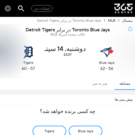
امتیازات من
بیسبال
MLB
Toronto Blue Jays در برابر Detroit Tigers
Toronto Blue Jays در برابر Detroit Tigers
ایالات متحده آمریکا, MLB
دوشنبه, 14 سپتـ
23:07
Tigers
Blue Jays
57 - 60
56 - 62
مسابقه
سر به سر
پیش بینی ها
چه کسی برنده خواهد شد؟
Tigers
Blue Jays