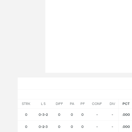
STRK
L 5
DIFF
PA
PF
CONF
DIV
PCT
0
0-3-2
0
0
0
-
-
.000
0
0-2-3
0
0
0
-
-
.000