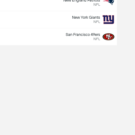
New England Patriots
NFL
New York Giants
NFL
San Francisco 49ers
NFL