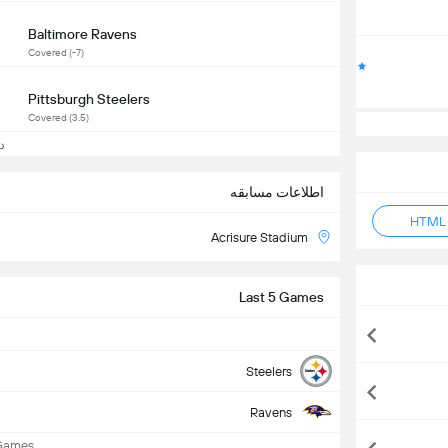
Baltimore Ravens
Covered (-7)
Pittsburgh Steelers
Covered (3.5)
دید
اطلاعات مسابقه
Acrisure Stadium
Last 5 Games
Steelers
Ravens
See Recent Games