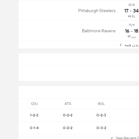
21/12
34 - 17
Pittsburgh Steelers
بالا 44
17/11
18 - 16
Baltimore Ravens
زیر 49
ن همه
O/U
ATS
W/L
1-2-2
0-2-2
0-2-3
0-1-4
0-2-2
0-3-2