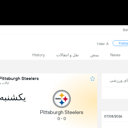
Follo
7.14M
News
بینش
نقل و انتقالات
History
Pittsburgh Steelers در برابر Baltimore Ravens
های ورزشی
ایالات مت
یکشنبه, 20 دسا
Pittsburgh Steelers
07/08/2026
0 - 0