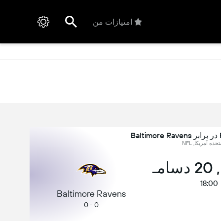
امتیازات من
حده آمریکا, NFL
مـ
18:00
Baltimore Ravens
0 - 0