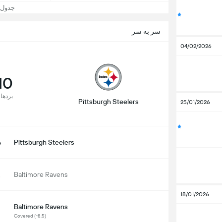
جدول و جا
سر به سر
04/02/2026
10
بردها
Pittsburgh Steelers
25/01/2026
4
Pittsburgh Steelers
7
Baltimore Ravens
18/01/2026
Baltimore Ravens
Covered (-8.5)