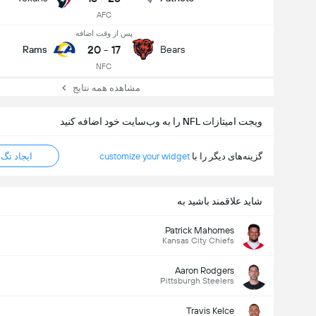
AFC
پس از وقت اضافه
20
-
17
Rams
Bears
NFC
مشاهده همه نتایج
ویجت امیتازات NFL را به وب‌سایت خود اضافه کنید
گزینه‌های دیگر را با
customize your widget
ایجاد تگ HTML
شاید علاقمند باشید به
Patrick Mahomes
Kansas City Chiefs
Aaron Rodgers
Pittsburgh Steelers
Travis Kelce