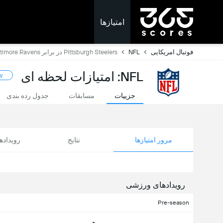
امتیازها
فوتبال امریکایی
NFL
Pittsburgh Steelers در برابر Baltimore Ravens
NFL: امتیازات لحظه ای
w
جزییات
مسابقات
جدول رده بندی
مرور امتیازها
نتایج
رویداد
رویدادهای ورزشی
Pre-season