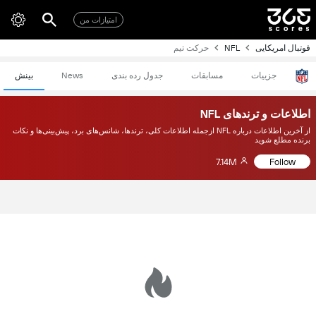
امتیازات من
فوتبال امریکایی
NFL
حرکت تیم
جزییات
مسابقات
جدول رده بندی
News
بینش
اطلاعات و ترندهای NFL
از آخرین اطلاعات درباره NFL ازجمله اطلاعات کلی، ترندها، شانس‌های برد، پیش‌بینی‌ها و نکات
برنده مطلع شوید
7.14M
Follow