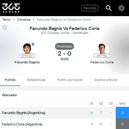
Favoritos
Tenis
Córdoba
Facundo Bagnis Vs Federico Coria
Facundo Bagnis Vs Federico Coria
ATP, Córdoba, Arcilla - Semifinales
Finalizado
2
-
0
ATP 500
ATP 746
10/02
Facundo Bagnis
Federico Coria
Partido
Estadísticas
Punto por punto
Duelos previos
Marcador
S1
S2
S3
Sets
Facundo Bagnis (Argentina)
6
7
-
2
Federico Coria (Argentina)
3
5
-
0