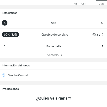
48'
01:11
01:59
Estadísticas
5
Ace
0
60% (3/5)
Quiebre de servicio
9% (1/11)
1
Doble Falta
1
Ver todo
Información del juego
Cancha Central
Predicciones
¿Quién va a ganar?