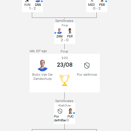
YUN
ZAN
MED
PER
1 - 2
0 - 2
Semifinales
Final
ZAN
PER
2 - 0
sáb, 23º ago
Final
3:00
23/08
Botic Van De
Por definirse
Zandschulp
Semifinales
WalkOver
Por
FUC
0 - 0
definirse