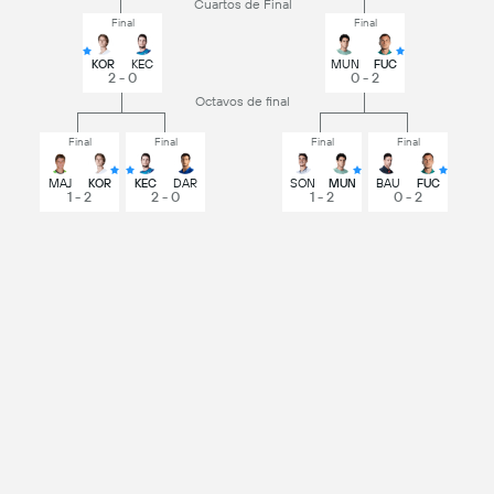
Cuartos de Final
Final
Final
KOR
KEC
MUN
FUC
2 - 0
0 - 2
Octavos de final
Final
Final
Final
Final
MAJ
KOR
KEC
DAR
SON
MUN
BAU
FUC
1 - 2
2 - 0
1 - 2
0 - 2