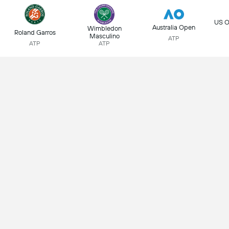
US O
Australia Open
Wimbledon
Roland Garros
Masculino
ATP
ATP
ATP