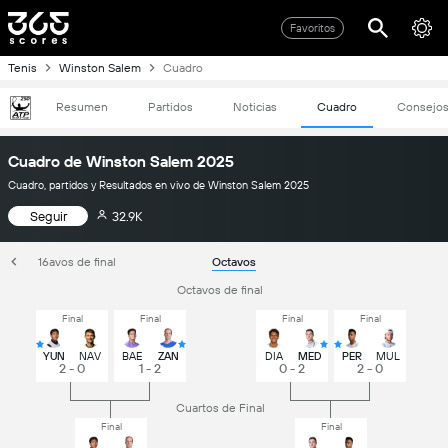
Favoritos
Tenis
Winston Salem
Cuadro
Resumen
Partidos
Noticias
Cuadro
Consejo
Cuadro de Winston Salem 2025
Cuadro, partidos y Resultados en vivo de Winston Salem 2025
Seguir
32.9K
16avos de final
Octavos
Octavos de final
Final
Final
Final
Final
YUN
NAV
BAE
ZAN
DIA
MED
PER
MUL
2 - 0
1 - 2
0 - 2
2 - 0
Cuartos de Final
Final
Final