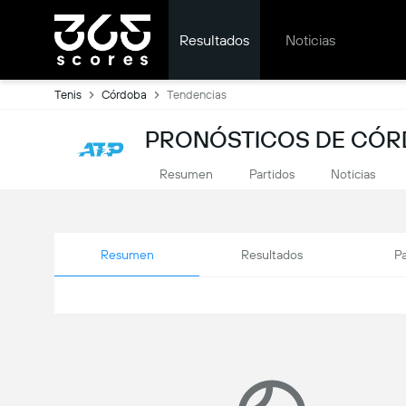
Resultados
Noticias
Tenis
Córdoba
Tendencias
PRONÓSTICOS DE CÓ
Resumen
Partidos
Noticias
Resumen
Resultados
Pa