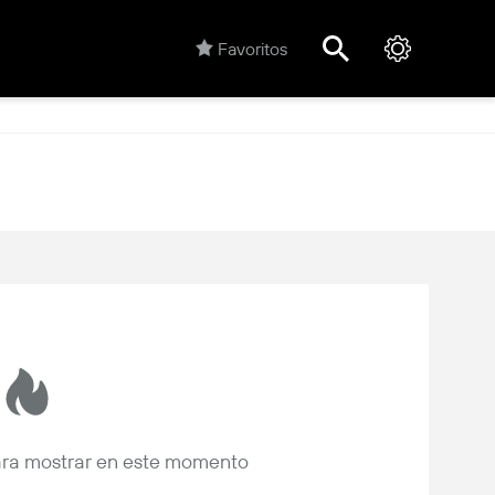
Favoritos
ara mostrar en este momento