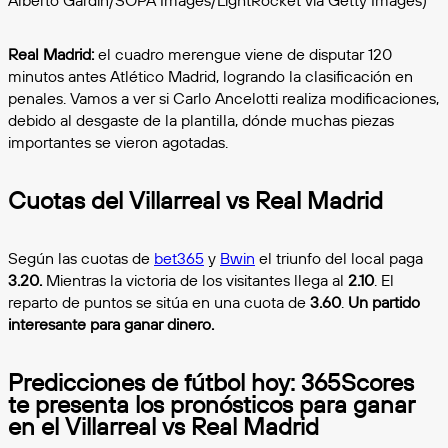
Alberto Gardin/SOPA Images/LightRocket via Getty Images)
Real Madrid:
el cuadro merengue viene de disputar 120
minutos antes Atlético Madrid, logrando la clasificación en
penales. Vamos a ver si Carlo Ancelotti realiza modificaciones,
debido al desgaste de la plantilla, dónde muchas piezas
importantes se vieron agotadas.
Cuotas del Villarreal vs Real Madrid
Según las cuotas de
bet365
y
Bwin
el triunfo del local paga
3.20.
Mientras la victoria de los visitantes llega al
2.10
. El
reparto de puntos se sitúa en una cuota de
3.60
.
Un partido
interesante para ganar dinero.
Predicciones de fútbol hoy: 365Scores
te presenta los pronósticos para ganar
en el Villarreal vs Real Madrid