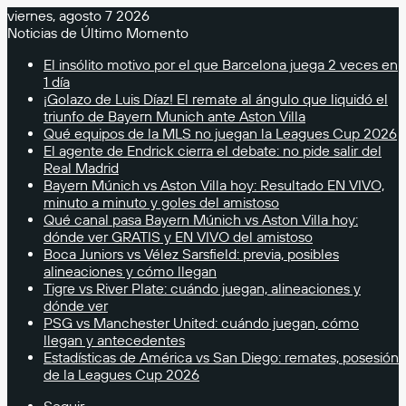
viernes, agosto 7 2026
Noticias de Último Momento
El insólito motivo por el que Barcelona juega 2 veces en
1 día
¡Golazo de Luis Díaz! El remate al ángulo que liquidó el
triunfo de Bayern Munich ante Aston Villa
Qué equipos de la MLS no juegan la Leagues Cup 2026
El agente de Endrick cierra el debate: no pide salir del
Real Madrid
Bayern Múnich vs Aston Villa hoy: Resultado EN VIVO,
minuto a minuto y goles del amistoso
Qué canal pasa Bayern Múnich vs Aston Villa hoy:
dónde ver GRATIS y EN VIVO del amistoso
Boca Juniors vs Vélez Sarsfield: previa, posibles
alineaciones y cómo llegan
Tigre vs River Plate: cuándo juegan, alineaciones y
dónde ver
PSG vs Manchester United: cuándo juegan, cómo
llegan y antecedentes
Estadísticas de América vs San Diego: remates, posesión
de la Leagues Cup 2026