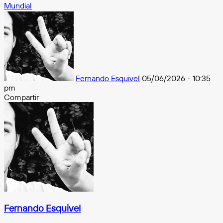
Mundial
Follow
on
X
Fernando Esquivel
05/06/2026 - 10:35
pm
Compartir
Facebook
X
Messenger
Messenger
WhatsApp
Telegram
Compartir
por
e-
mail
Fernando Esquivel