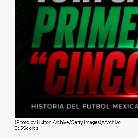
(Photo by Hulton Archive/Getty Images)//Archivo
365Scores