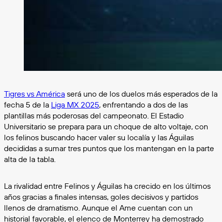
Tigres vs América
será uno de los duelos más esperados de la
fecha 5 de la
Liga MX 2025
, enfrentando a dos de las
plantillas más poderosas del campeonato. El Estadio
Universitario se prepara para un choque de alto voltaje, con
los felinos buscando hacer valer su localía y las Águilas
decididas a sumar tres puntos que los mantengan en la parte
alta de la tabla.
La rivalidad entre Felinos y Águilas ha crecido en los últimos
años gracias a finales intensas, goles decisivos y partidos
llenos de dramatismo. Aunque el Ame cuentan con un
historial favorable, el elenco de Monterrey ha demostrado