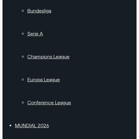
Bundesliga
Serie A
Champions League
Europa League
Conference League
MUNDIAL 2026