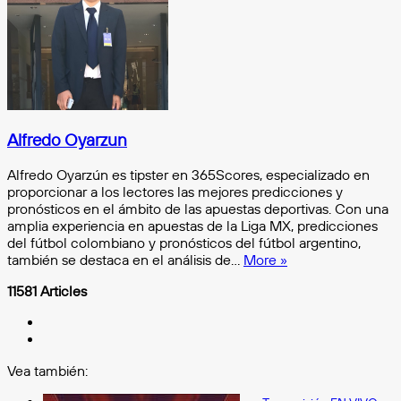
mail
Alfredo Oyarzun
Alfredo Oyarzún es tipster en 365Scores, especializado en
proporcionar a los lectores las mejores predicciones y
pronósticos en el ámbito de las apuestas deportivas. Con una
amplia experiencia en apuestas de la Liga MX, predicciones
del fútbol colombiano y pronósticos del fútbol argentino,
también se destaca en el análisis de…
More »
11581 Articles
X
Instagram
Vea también:
Cerrar