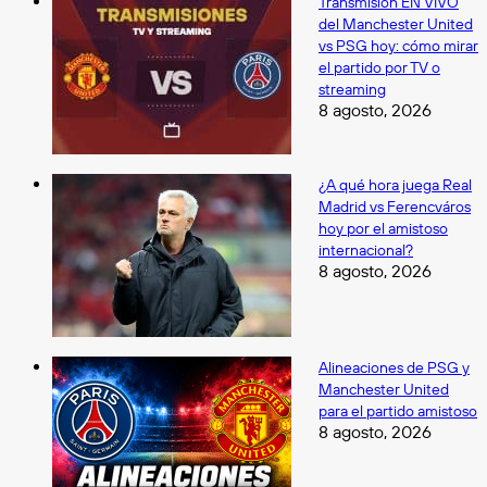
Transmisión EN VIVO
del Manchester United
vs PSG hoy: cómo mirar
el partido por TV o
streaming
8 agosto, 2026
¿A qué hora juega Real
Madrid vs Ferencváros
hoy por el amistoso
internacional?
8 agosto, 2026
Alineaciones de PSG y
Manchester United
para el partido amistoso
8 agosto, 2026