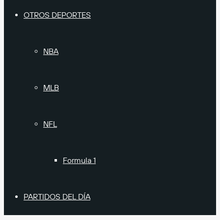
OTROS DEPORTES
NBA
MLB
NFL
Formula 1
PARTIDOS DEL DÍA