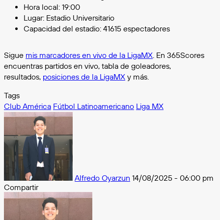
Hora local: 19:00
Lugar: Estadio Universitario
Capacidad del estadio: 41615 espectadores
Sigue
mis marcadores en vivo de la LigaMX
. En 365Scores
encuentras partidos en vivo, tabla de goleadores,
resultados,
posiciones de la LigaMX
y más.
Tags
Club América
Fútbol Latinoamericano
Liga MX
Follow
on
X
Alfredo Oyarzun
14/08/2025 - 06:00 pm
Compartir
Facebook
X
Messenger
Messenger
WhatsApp
Telegram
Compartir
por
e-