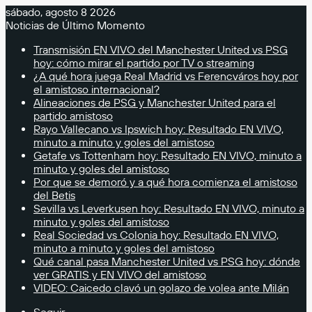
sábado, agosto 8 2026
Noticias de Último Momento
Transmisión EN VIVO del Manchester United vs PSG
hoy: cómo mirar el partido por TV o streaming
¿A qué hora juega Real Madrid vs Ferencváros hoy por
el amistoso internacional?
Alineaciones de PSG y Manchester United para el
partido amistoso
Rayo Vallecano vs Ipswich hoy: Resultado EN VIVO,
minuto a minuto y goles del amistoso
Getafe vs Tottenham hoy: Resultado EN VIVO, minuto a
minuto y goles del amistoso
Por que se demoró y a qué hora comienza el amistoso
del Betis
Sevilla vs Leverkusen hoy: Resultado EN VIVO, minuto a
minuto y goles del amistoso
Real Sociedad vs Colonia hoy: Resultado EN VIVO,
minuto a minuto y goles del amistoso
Qué canal pasa Manchester United vs PSG hoy: dónde
ver GRATIS y EN VIVO del amistoso
VIDEO: Caicedo clavó un golazo de volea ante Milán