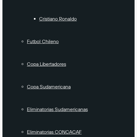
Cristiano Ronaldo
Futbol Chileno
Copa Libertadores
Copa Sudamericana
Eliminatorias Sudamericanas
Eliminatorias CONCACAF