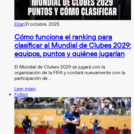
Eitan
31 octubre, 2025
Cómo funciona el ranking para
clasificar al Mundial de Clubes 2029:
equipos, puntos y quiénes jugarían
El Mundial de Clubes 2029 se jugará con la
organización de la FIFA y contará nuevamente con la
participación de…
Leer más>
Fútbol