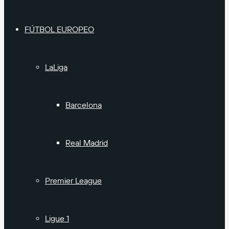
FÚTBOL EUROPEO
LaLiga
Barcelona
Real Madrid
Premier League
Ligue 1