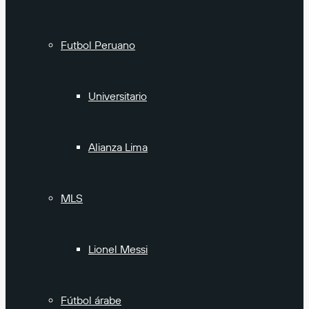
Futbol Peruano
Universitario
Alianza Lima
MLS
Lionel Messi
Fútbol árabe