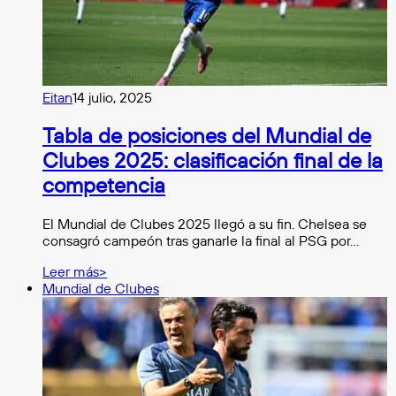
Eitan
14 julio, 2025
Tabla de posiciones del Mundial de
Clubes 2025: clasificación final de la
competencia
El Mundial de Clubes 2025 llegó a su fin. Chelsea se
consagró campeón tras ganarle la final al PSG por…
Leer más>
Mundial de Clubes