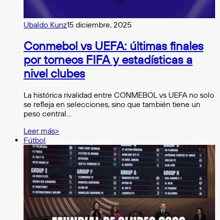
Ubaldo Kunz
15 diciembre, 2025
Conmebol vs UEFA: últimas finales
por torneos FIFA y estadísticas a
nivel clubes
La histórica rivalidad entre CONMEBOL vs UEFA no solo
se refleja en selecciones, sino que también tiene un
peso central…
Leer más>
Fútbol