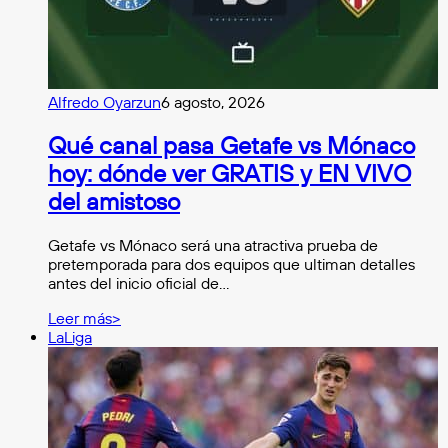
Alfredo Oyarzun
6 agosto, 2026
Qué canal pasa Getafe vs Mónaco
hoy: dónde ver GRATIS y EN VIVO
del amistoso
Getafe vs Mónaco será una atractiva prueba de
pretemporada para dos equipos que ultiman detalles
antes del inicio oficial de…
Leer más>
LaLiga