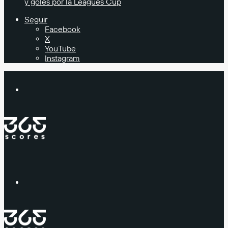
y goles por la Leagues Cup
Seguir
Facebook
X
YouTube
Instagram
Buscar
Menú