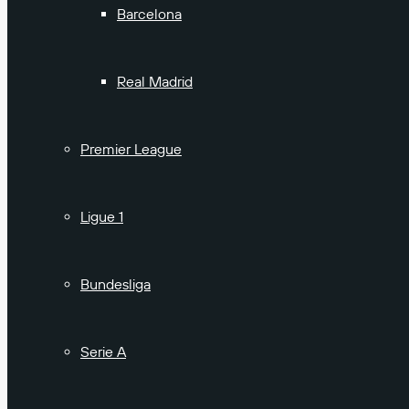
Barcelona
Real Madrid
Premier League
Ligue 1
Bundesliga
Serie A