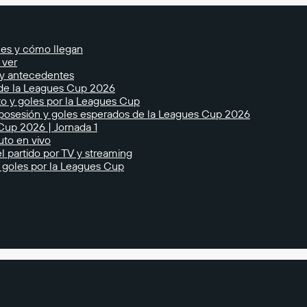
ones y cómo llegan
 ver
 y antecedentes
n de la Leagues Cup 2026
to y goles por la Leagues Cup
s, posesión y goles esperados de la Leagues Cup 2026
Cup 2026 | Jornada 1
uto en vivo
 partido por TV y streaming
y goles por la Leagues Cup