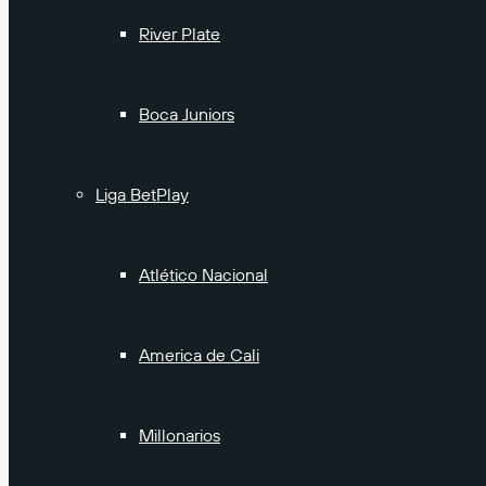
River Plate
Boca Juniors
Liga BetPlay
Atlético Nacional
America de Cali
Millonarios