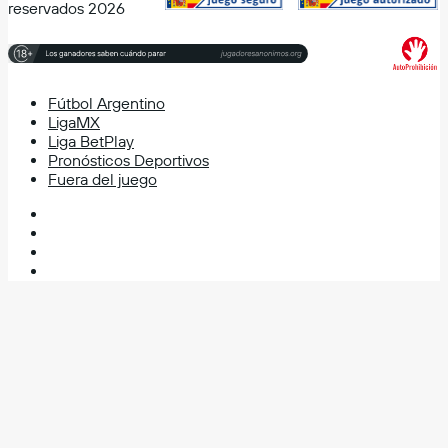
reservados 2026
Fútbol Argentino
LigaMX
Liga BetPlay
Pronósticos Deportivos
Fuera del juego
Facebook
X
YouTube
Instagram
Facebook
X
WhatsApp
Telegram
Volver
al
botón
superior