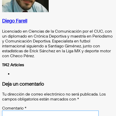
Diego Farell
Licenciado en Ciencias de la Comunicación por el CUC, con
un diplomado en Crónica Deportiva y maestría en Periodismo
y Comunicación Deportiva. Especialista en futbol
internacional siguiendo a Santiago Giménez, junto con
estadísticas de Erick Sánchez en la Liga MX y deporte motor
con Checo Pérez.
1142 Articles
X
Deja un comentario
Tu dirección de correo electrónico no será publicada.
Los
campos obligatorios están marcados con
*
Comentario
*