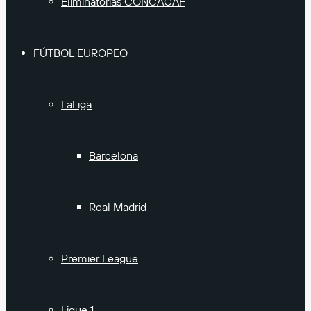
Eliminatorias CONCACAF
FÚTBOL EUROPEO
LaLiga
Barcelona
Real Madrid
Premier League
Ligue 1