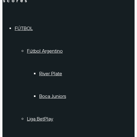
FÚTBOL
Fútbol Argentino
River Plate
Boca Juniors
Liga BetPlay