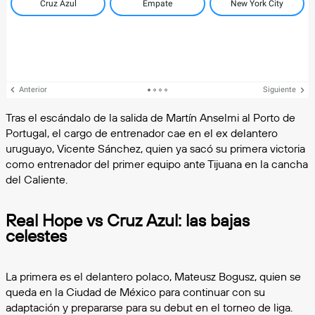
Cruz Azul
Empate
New York City
Anterior
Siguiente
Tras el escándalo de la salida de Martín Anselmi al Porto de
Portugal, el cargo de entrenador cae en el ex delantero
uruguayo, Vicente Sánchez, quien ya sacó su primera victoria
como entrenador del primer equipo ante Tijuana en la cancha
del Caliente.
Real Hope vs Cruz Azul: las bajas
celestes
La primera es el delantero polaco, Mateusz Bogusz, quien se
queda en la Ciudad de México para continuar con su
adaptación y prepararse para su debut en el torneo de liga.