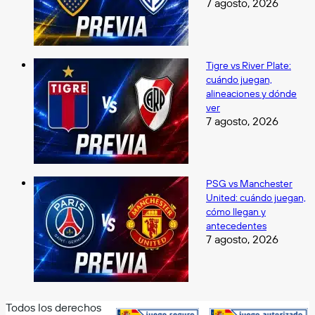
7 agosto, 2026
Tigre vs River Plate:
cuándo juegan,
alineaciones y dónde
ver
7 agosto, 2026
PSG vs Manchester
United: cuándo juegan,
cómo llegan y
antecedentes
7 agosto, 2026
Todos los derechos