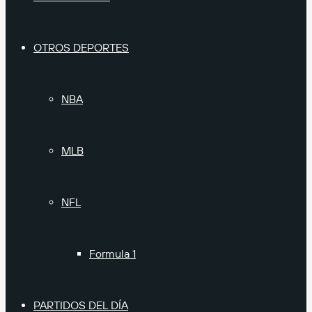
OTROS DEPORTES
NBA
MLB
NFL
Formula 1
PARTIDOS DEL DÍA