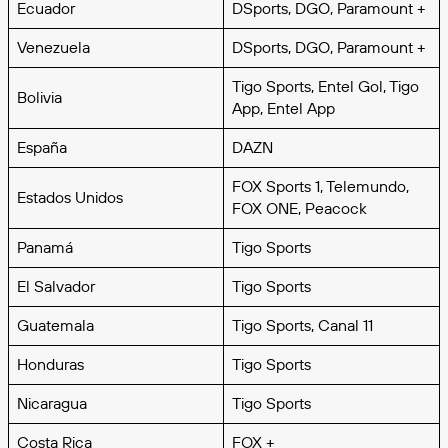
Ecuador
DSports, DGO, Paramount +
Venezuela
DSports, DGO, Paramount +
Tigo Sports, Entel Gol, Tigo
Bolivia
App, Entel App
España
DAZN
FOX Sports 1, Telemundo,
Estados Unidos
FOX ONE, Peacock
Panamá
Tigo Sports
El Salvador
Tigo Sports
Guatemala
Tigo Sports, Canal 11
Honduras
Tigo Sports
Nicaragua
Tigo Sports
Costa Rica
FOX +