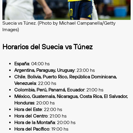
Suecia vs Túnez. (Photo by Michael Campanella/Getty
Images)
Horarios del Suecia vs Túnez
España
: 04:00 hs
Argentina, Paraguay, Uruguay
: 23:00 hs
Chile
,
Bolivia, Puerto Rico, República Dominicana,
Venezuela
: 22:00 hs
Colombia, Perú, Panamá, Ecuador
: 21:00 hs
México, Guatemala, Nicaragua, Costa Rica, El Salvador,
Honduras
: 20:00 hs
Hora del Este
: 22:00 hs
Hora del Centro
: 21:00 hs
Hora de la Montaña
: 20:00 hs
Hora del Pacífico
: 19:00 hs