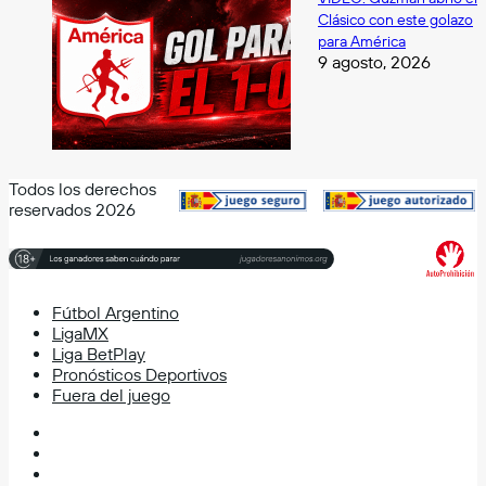
Clásico con este golazo
para América
9 agosto, 2026
Todos los derechos
reservados 2026
Fútbol Argentino
LigaMX
Liga BetPlay
Pronósticos Deportivos
Fuera del juego
Facebook
X
YouTube