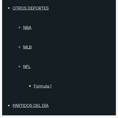
OTROS DEPORTES
NBA
MLB
NFL
Formula 1
PARTIDOS DEL DÍA