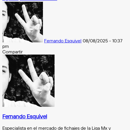
Follow
on
X
Fernando Esquivel
08/08/2025 - 10:37
pm
Compartir
Facebook
X
Messenger
Messenger
WhatsApp
Telegram
Compartir
por
e-
mail
Fernando Esquivel
Especialista en el mercado de fichajes de la Liga Mx y