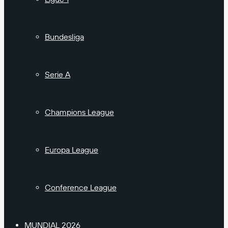
Bundesliga
Serie A
Champions League
Europa League
Conference League
MUNDIAL 2026