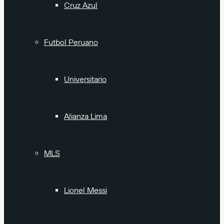
Cruz Azul
Futbol Peruano
Universitario
Alianza Lima
MLS
Lionel Messi