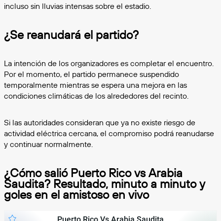
incluso sin lluvias intensas sobre el estadio.
¿Se reanudará el partido?
La intención de los organizadores es completar el encuentro.
Por el momento, el partido permanece suspendido
temporalmente mientras se espera una mejora en las
condiciones climáticas de los alrededores del recinto.
Si las autoridades consideran que ya no existe riesgo de
actividad eléctrica cercana, el compromiso podrá reanudarse
y continuar normalmente.
¿Cómo salió Puerto Rico vs Arabia
Saudita? Resultado, minuto a minuto y
goles en el amistoso en vivo
Puerto Rico Vs Arabia Saudita