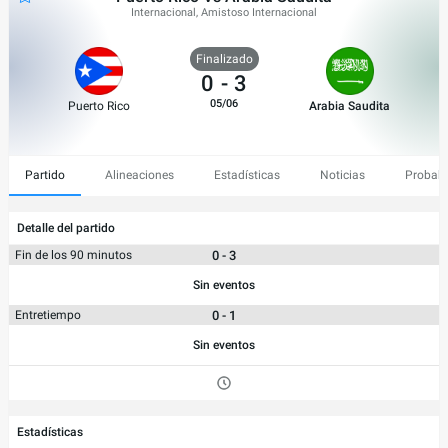
Internacional, Amistoso Internacional
Finalizado
0
-
3
05/06
Puerto Rico
Arabia Saudita
Partido
Alineaciones
Estadísticas
Noticias
Probabi
Detalle del partido
0 - 3
Fin de los 90 minutos
Sin eventos
0 - 1
Entretiempo
Sin eventos
Estadísticas