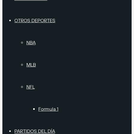
OTROS DEPORTES
NBA
MLB
NFL
Formula 1
PARTIDOS DEL DÍA