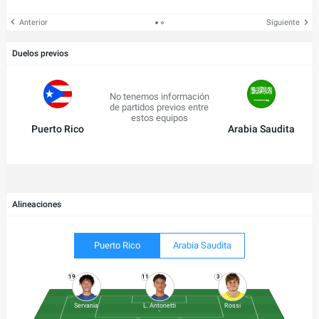
Anterior
Siguiente
Duelos previos
No tenemos información
de partidos previos entre
estos equipos
Puerto Rico
Arabia Saudita
Alineaciones
Puerto Rico
Arabia Saudita
19
11
3
Servania
L. Antonetti
Rossi