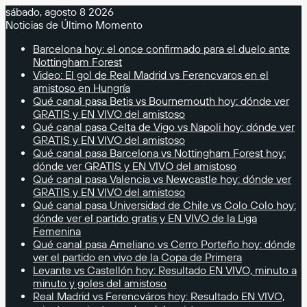
sábado, agosto 8 2026
Noticias de Último Momento
Barcelona hoy: el once confirmado para el duelo ante
Nottingham Forest
Video: El gol de Real Madrid vs Ferencvaros en el
amistoso en Hungría
Qué canal pasa Betis vs Bournemouth hoy: dónde ver
GRATIS y EN VIVO del amistoso
Qué canal pasa Celta de Vigo vs Napoli hoy: dónde ver
GRATIS y EN VIVO del amistoso
Qué canal pasa Barcelona vs Nottingham Forest hoy:
dónde ver GRATIS y EN VIVO del amistoso
Qué canal pasa Valencia vs Newcastle hoy: dónde ver
GRATIS y EN VIVO del amistoso
Qué canal pasa Universidad de Chile vs Colo Colo hoy:
dónde ver el partido gratis y EN VIVO de la Liga
Femenina
Qué canal pasa Ameliano vs Cerro Porteño hoy: dónde
ver el partido en vivo de la Copa de Primera
Levante vs Castellón hoy: Resultado EN VIVO, minuto a
minuto y goles del amistoso
Real Madrid vs Ferencváros hoy: Resultado EN VIVO,