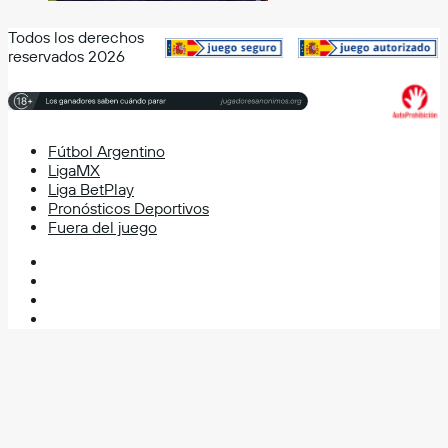
Todos los derechos
reservados 2026
Fútbol Argentino
LigaMX
Liga BetPlay
Pronósticos Deportivos
Fuera del juego
Facebook
X
YouTube
Instagram
Facebook
X
WhatsApp
Telegram
Volver
al
botón
superior