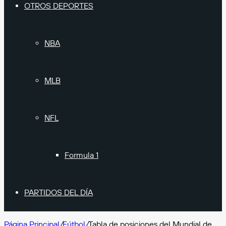
OTROS DEPORTES
NBA
MLB
NFL
Formula 1
PARTIDOS DEL DÍA
Página Principal
/
Fútbol
/
Tabla de posiciones del Mundial de