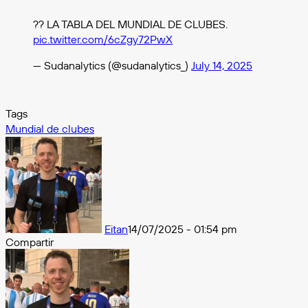
?? LA TABLA DEL MUNDIAL DE CLUBES.
pic.twitter.com/6cZgy72PwX
— Sudanalytics (@sudanalytics_)
July 14, 2025
Tags
Mundial de clubes
Eitan
14/07/2025 - 01:54 pm
Compartir
Facebook
X
Messenger
Messenger
WhatsApp
Telegram
Compartir
por
e-
mail