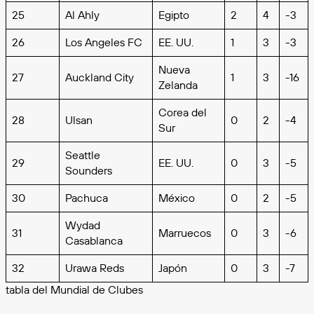
25
Al Ahly
Egipto
2
4
-3
26
Los Angeles FC
EE. UU.
1
3
-3
Nueva
27
Auckland City
1
3
-16
Zelanda
Corea del
28
Ulsan
0
2
-4
Sur
Seattle
29
EE. UU.
0
3
-5
Sounders
30
Pachuca
México
0
2
-5
Wydad
31
Marruecos
0
3
-6
Casablanca
32
Urawa Reds
Japón
0
3
-7
tabla del Mundial de Clubes