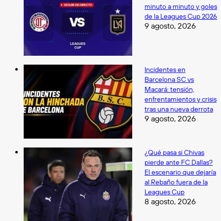
minuto a minuto y goles
de la Leagues Cup 2026
9 agosto, 2026
Incidentes en
Barcelona SC vs
Macará: tensión,
enfrentamientos y crisis
tras una nueva derrota
9 agosto, 2026
¿Qué pasa si Chivas
pierde ante FC Dallas?
El escenario que dejaría
al Rebaño fuera de la
Leagues Cup
8 agosto, 2026