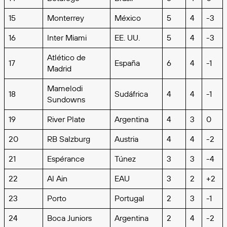
15
Monterrey
México
5
4
-3
16
Inter Miami
EE. UU.
5
4
-3
Atlético de
17
España
6
4
-1
Madrid
Mamelodi
18
Sudáfrica
4
4
-1
Sundowns
19
River Plate
Argentina
4
3
0
20
RB Salzburg
Austria
4
4
-2
21
Espérance
Túnez
3
3
-4
22
Al Ain
EAU
3
2
+2
23
Porto
Portugal
2
3
-1
24
Boca Juniors
Argentina
2
4
-2