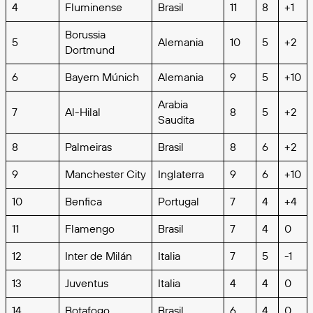
4
Fluminense
Brasil
11
8
+1
Borussia
5
Alemania
10
5
+2
Dortmund
6
Bayern Múnich
Alemania
9
5
+10
Arabia
7
Al-Hilal
8
5
+2
Saudita
8
Palmeiras
Brasil
8
6
+2
9
Manchester City
Inglaterra
9
6
+10
10
Benfica
Portugal
7
4
+4
11
Flamengo
Brasil
7
4
0
12
Inter de Milán
Italia
7
5
-1
13
Juventus
Italia
4
4
0
14
Botafogo
Brasil
6
4
0