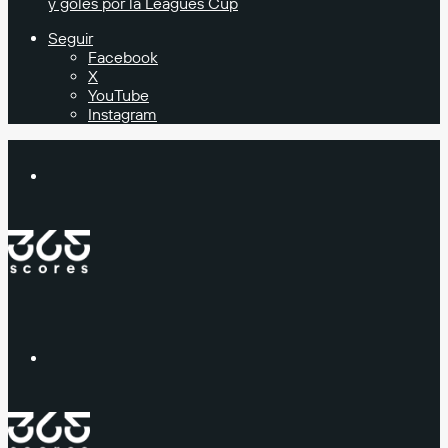
y goles por la Leagues Cup
Seguir
Facebook
X
YouTube
Instagram
Buscar
Menú