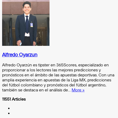
Facebook
X
Messenger
Messenger
WhatsApp
Telegram
Compartir
por
e-
mail
Alfredo Oyarzun
Alfredo Oyarzún es tipster en 365Scores, especializado en
proporcionar a los lectores las mejores predicciones y
pronósticos en el ámbito de las apuestas deportivas. Con una
amplia experiencia en apuestas de la Liga MX, predicciones
del fútbol colombiano y pronósticos del fútbol argentino,
también se destaca en el análisis de…
More »
11551 Articles
X
Instagram