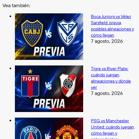
Vea también:
Cerrar
Boca Juniors vs Vélez
Sarsfield: previa,
posibles alineaciones y
cómo llegan
7 agosto, 2026
Tigre vs River Plate:
cuándo juegan,
alineaciones y dónde
ver
7 agosto, 2026
PSG vs Manchester
United: cuándo juegan,
cómo llegan y