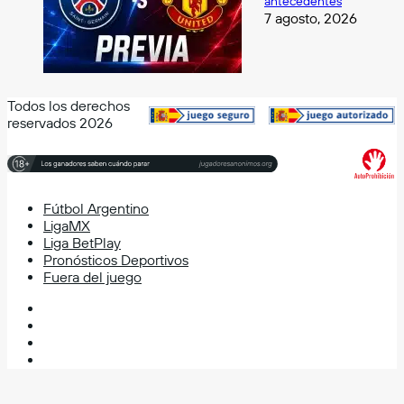
antecedentes
7 agosto, 2026
Todos los derechos
reservados 2026
Fútbol Argentino
LigaMX
Liga BetPlay
Pronósticos Deportivos
Fuera del juego
Facebook
X
YouTube
Instagram
Facebook
X
WhatsApp
Telegram
Volver