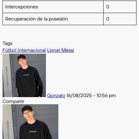
Intercepciones
0
Recuperación de la posesión
0
Tags
Fútbol Internacional
Lionel Messi
Follow
on
X
Gonzalo
16/08/2025 - 10:56 pm
Compartir
Facebook
X
Messenger
Messenger
WhatsApp
Telegram
Compartir
por
e-
mail