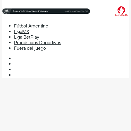
Fútbol Argentino
LigaMX
Liga BetPlay
Pronósticos Deportivos
Fuera del juego
Facebook
X
YouTube
Instagram
Facebook
X
WhatsApp
Telegram
Volver
al
botón
superior