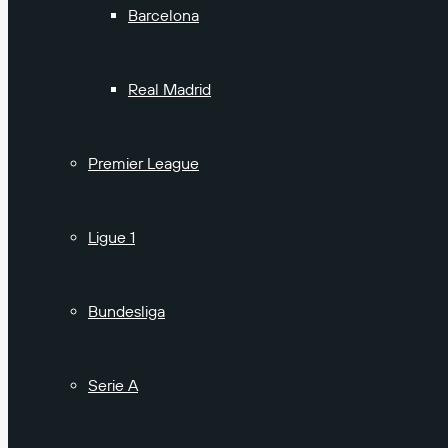
Barcelona
Real Madrid
Premier League
Ligue 1
Bundesliga
Serie A