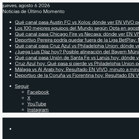
jueves, agosto 6 2026
Noticias de Último Momento
Qué canal pasa Austin FC vs Xolos: dónde ver EN VIVO p
Los 100 mejores equipos del Mundo según Opta en agos
Qué canal pasa Chicago Fire vs Necaxa: dónde ver EN V
Deportivo Pereira podría quedar fuera de la Liga BetPlay:
Qué canal pasa Cruz Azul vs Philadelphia Union: dónde 
¿Juega Luis Díaz hoy? Posible alineación del Bayern Múni
Qué canal pasa Unión de Santa Fe vs Lanús hoy: dónde ver
Cruz Azul hoy: Qué pasa si pierde vs Philadelphia Union 
Málaga vs Al Arabi hoy: Resultado EN VIVO, minuto a min
Deportivo de la Coruña vs Fiorentina hoy: Resultado EN V
Seguir
Facebook
X
YouTube
Instagram
Buscar