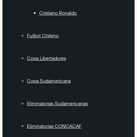
Cristiano Ronaldo
Futbol Chileno
Copa Libertadores
Copa Sudamericana
Eliminatorias Sudamericanas
Eliminatorias CONCACAF