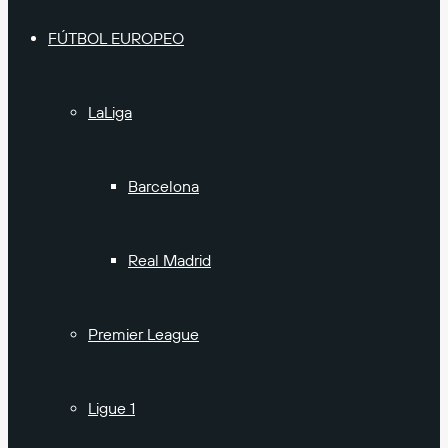
FÚTBOL EUROPEO
LaLiga
Barcelona
Real Madrid
Premier League
Ligue 1