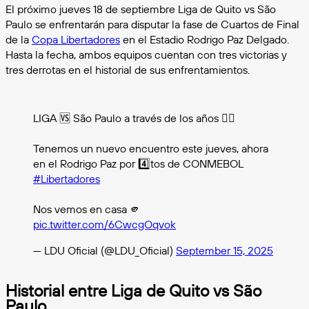
El próximo jueves 18 de septiembre Liga de Quito vs São
Paulo se enfrentarán para disputar la fase de Cuartos de Final
de la
Copa Libertadores
en el Estadio Rodrigo Paz Delgado.
Hasta la fecha, ambos equipos cuentan con tres victorias y
tres derrotas en el historial de sus enfrentamientos.
LIGA 🆚 São Paulo a través de los años 🙂‍↕️
Tenemos un nuevo encuentro este jueves, ahora
en el Rodrigo Paz por 4️⃣tos de CONMEBOL
#Libertadores
Nos vemos en casa 🫵
pic.twitter.com/6CwcgOqvok
— LDU Oficial (@LDU_Oficial)
September 15, 2025
Historial entre Liga de Quito vs São
Paulo