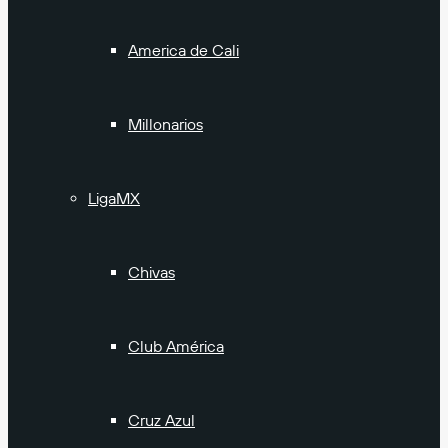
America de Cali
Millonarios
LigaMX
Chivas
Club América
Cruz Azul