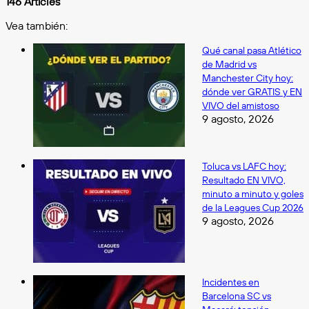
146 Articles
Vea también:
Cerrar
Qué canal pasa Atlético
de Madrid vs
Manchester City hoy:
dónde ver GRATIS y EN
VIVO del amistoso
9 agosto, 2026
Toluca vs LAFC hoy:
Resultado EN VIVO,
minuto a minuto y goles
de la Leagues Cup 2026
9 agosto, 2026
Incidentes en
Barcelona SC vs