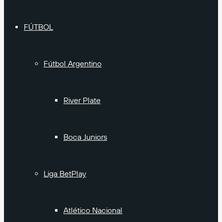
FÚTBOL
Fútbol Argentino
River Plate
Boca Juniors
Liga BetPlay
Atlético Nacional