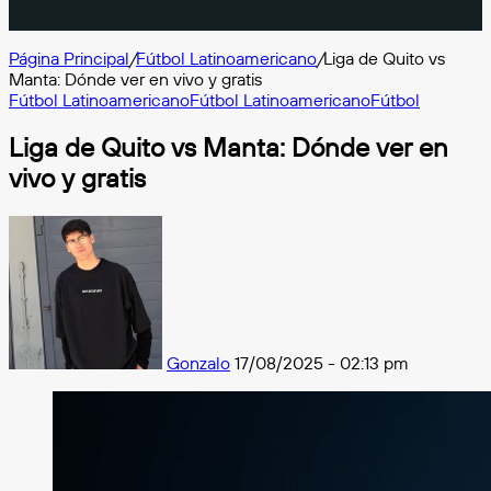
Página Principal
/
Fútbol Latinoamericano
/
Liga de Quito vs
Manta: Dónde ver en vivo y gratis
Fútbol Latinoamericano
Fútbol Latinoamericano
Fútbol
Liga de Quito vs Manta: Dónde ver en
vivo y gratis
Follow
on
X
Gonzalo
17/08/2025 - 02:13 pm