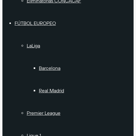
Eliminatorias CONCACAF
FÚTBOL EUROPEO
LaLiga
Barcelona
Real Madrid
Premier League
Ligue 1