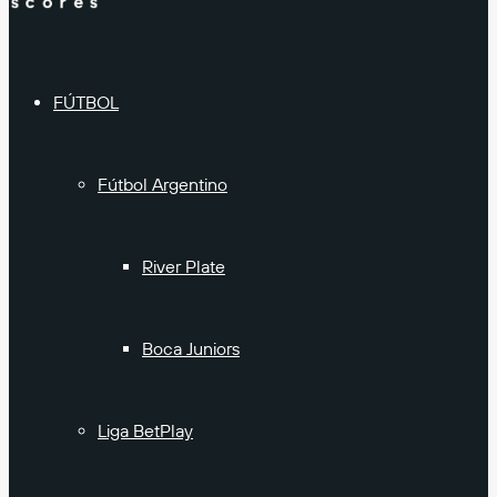
FÚTBOL
Fútbol Argentino
River Plate
Boca Juniors
Liga BetPlay