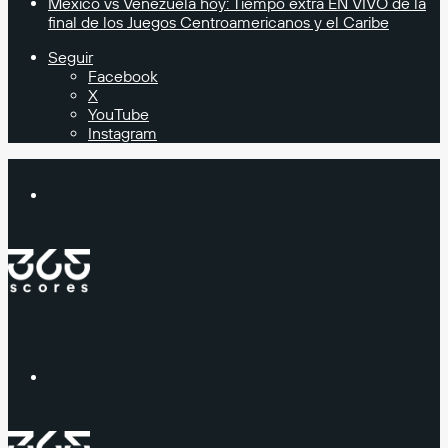
México vs Venezuela hoy: Tiempo extra EN VIVO de la
final de los Juegos Centroamericanos y el Caribe
Seguir
Facebook
X
YouTube
Instagram
Buscar
Menú