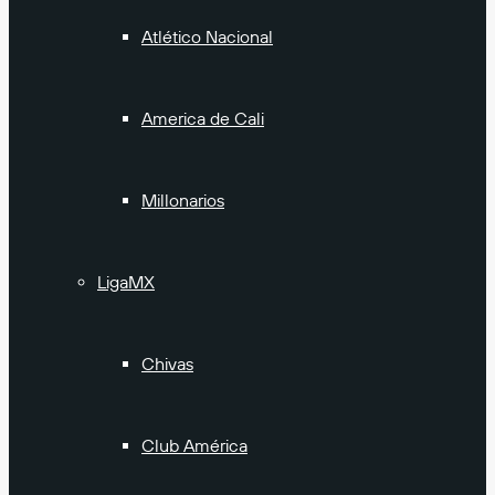
Atlético Nacional
America de Cali
Millonarios
LigaMX
Chivas
Club América