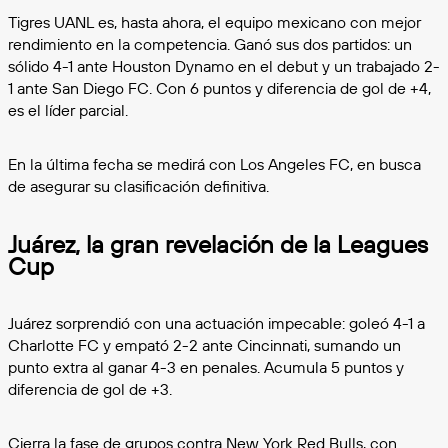
Tigres UANL es, hasta ahora, el equipo mexicano con mejor
rendimiento en la competencia. Ganó sus dos partidos: un
sólido 4-1 ante Houston Dynamo en el debut y un trabajado 2-
1 ante San Diego FC. Con 6 puntos y diferencia de gol de +4,
es el líder parcial.
En la última fecha se medirá con Los Angeles FC, en busca
de asegurar su clasificación definitiva.
Juárez, la gran revelación de la Leagues
Cup
Juárez sorprendió con una actuación impecable: goleó 4-1 a
Charlotte FC y empató 2-2 ante Cincinnati, sumando un
punto extra al ganar 4-3 en penales. Acumula 5 puntos y
diferencia de gol de +3.
Cierra la fase de grupos contra New York Red Bulls, con