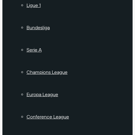
Ligue 1
Bundesliga
Serie A
Champions League
Europa League
Conference League