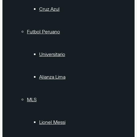
Cruz Azul
Futbol Peruano
Universitario
Alianza Lima
MLS
Lionel Messi