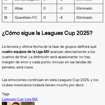
17
Atlas
0
-3
Eliminado
18
Querétaro FC
0
-4
Eliminado
¿Cómo sigue la Leagues Cup 2025?
La tercera y última fecha de la fase de grupos definirá qué
cuatro equipos de la Liga MX
avanzan directamente a los
cuartos de final. La definición será apasionante: no hay
margen de error y cada punto, incluso en las tandas de
penales, será clave.
Las emociones continúan en esta Leagues Cup 2025, y los
clubes mexicanos todavía tienen mucho por decir.
Tags
Leagues Cup
Liga MX