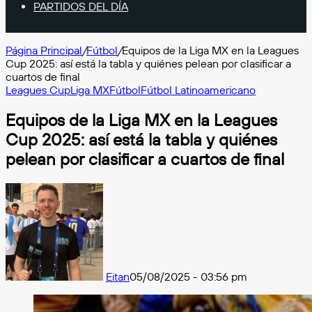
PARTIDOS DEL DÍA
Página Principal
/
Fútbol
/
Equipos de la Liga MX en la Leagues
Cup 2025: así está la tabla y quiénes pelean por clasificar a
cuartos de final
Leagues Cup
Liga MX
Fútbol
Fútbol Latinoamericano
Equipos de la Liga MX en la Leagues
Cup 2025: así está la tabla y quiénes
pelean por clasificar a cuartos de final
Eitan
05/08/2025 - 03:56 pm