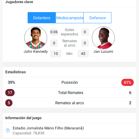
Jugadores clave
Delantero
Mediocampista
Defensor
Goles
0.06
0
esperados
Remates
0
0
al arco
John Kennedy
Jan Lucumi
10
Min
45
Estadísticas
39%
Posesión
61%
17
Total Remates
6
5
Remates al arco
2
Información del juego
Estadio Jornalista Mário Filho (Maracanã)
Capacidad: 78,838