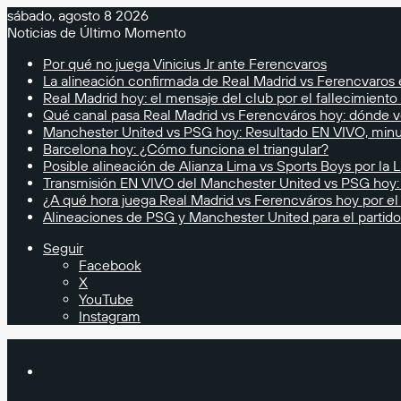
sábado, agosto 8 2026
Noticias de Último Momento
Por qué no juega Vinicius Jr ante Ferencvaros
La alineación confirmada de Real Madrid vs Ferencvaros
Real Madrid hoy: el mensaje del club por el fallecimiento
Qué canal pasa Real Madrid vs Ferencváros hoy: dónde 
Manchester United vs PSG hoy: Resultado EN VIVO, minut
Barcelona hoy: ¿Cómo funciona el triangular?
Posible alineación de Alianza Lima vs Sports Boys por la L
Transmisión EN VIVO del Manchester United vs PSG hoy: 
¿A qué hora juega Real Madrid vs Ferencváros hoy por el
Alineaciones de PSG y Manchester United para el partid
Seguir
Facebook
X
YouTube
Instagram
Buscar