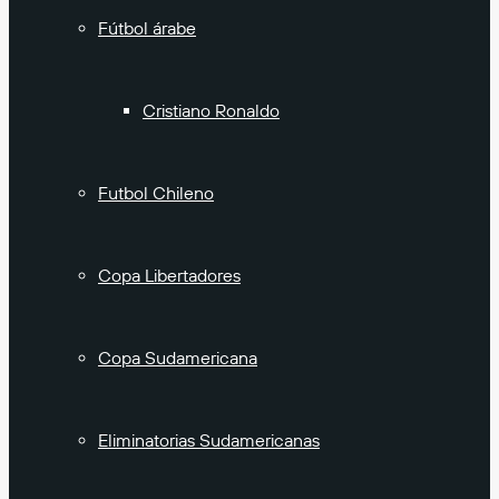
Fútbol árabe
Cristiano Ronaldo
Futbol Chileno
Copa Libertadores
Copa Sudamericana
Eliminatorias Sudamericanas