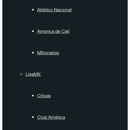
Atlético Nacional
America de Cali
Millonarios
LigaMX
Chivas
Club América