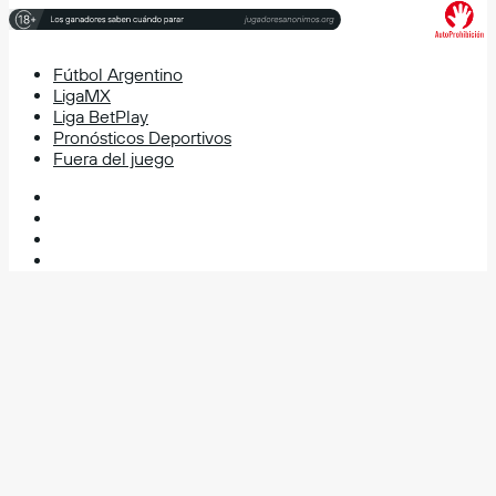
Fútbol Argentino
LigaMX
Liga BetPlay
Pronósticos Deportivos
Fuera del juego
Facebook
X
YouTube
Instagram
Facebook
X
WhatsApp
Telegram
Volver
al
botón
superior