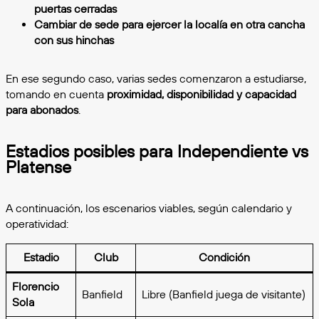
puertas cerradas
Cambiar de sede para ejercer la localía en otra cancha
con sus hinchas
En ese segundo caso, varias sedes comenzaron a estudiarse,
tomando en cuenta
proximidad, disponibilidad y capacidad
para abonados
.
Estadios posibles para Independiente vs
Platense
A continuación, los escenarios viables, según calendario y
operatividad:
Estadio
Club
Condición
Florencio
Banfield
Libre (Banfield juega de visitante)
Sola