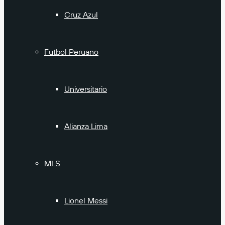
Cruz Azul
Futbol Peruano
Universitario
Alianza Lima
MLS
Lionel Messi