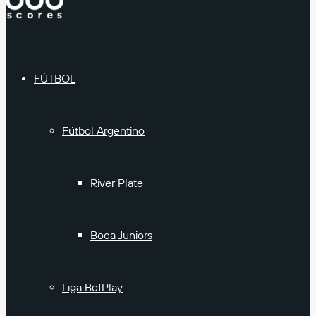
FÚTBOL
Fútbol Argentino
River Plate
Boca Juniors
Liga BetPlay