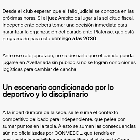
Desde el club esperan que el fallo judicial se conozca en las
próximas horas. Si el juez Arabito da lugar a la solicitud fiscal,
Independiente deberá tomar una decisión inmediata para
garantizar la organización del partido ante Platense, que está
programado para este
domingo a las 20:30
.
Ante ese reloj apretado, no se descarta que el partido pueda
jugarse en Avellaneda sin público si no se logran condiciones
logísticas para cambiar de cancha.
Un escenario condicionado por lo
deportivo y lo disciplinario
A la incertidumbre de la sede, se le suma el contexto
competitivo delicado para Independiente, que pelea por
sumar puntos en la tabla. A esto se suman las consecuencias
aún no oficializadas por CONMEBOL, que tendría en
evaluación la posibilidad de descalificar al club en la Copa