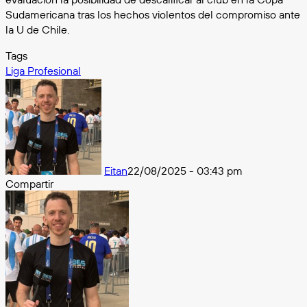
Sudamericana tras los hechos violentos del compromiso ante
la U de Chile.
Tags
Liga Profesional
Eitan
22/08/2025 - 03:43 pm
Compartir
Facebook
X
Messenger
Messenger
WhatsApp
Telegram
Compartir
por
e-
mail