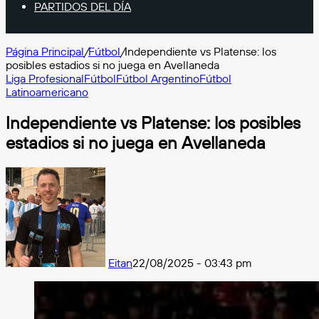
PARTIDOS DEL DÍA
Página Principal
/
Fútbol
/
Independiente vs Platense: los
posibles estadios si no juega en Avellaneda
Liga Profesional
Fútbol
Fútbol Argentino
Fútbol
Latinoamericano
Independiente vs Platense: los posibles
estadios si no juega en Avellaneda
Eitan
22/08/2025 - 03:43 pm