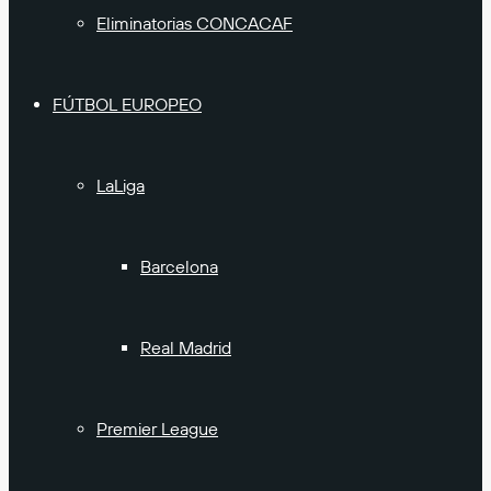
Eliminatorias CONCACAF
FÚTBOL EUROPEO
LaLiga
Barcelona
Real Madrid
Premier League