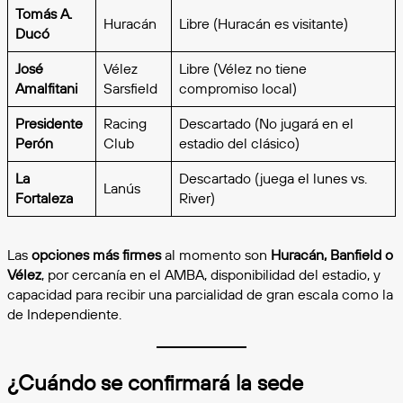
Tomás A.
Huracán
Libre (Huracán es visitante)
Ducó
José
Vélez
Libre (Vélez no tiene
Amalfitani
Sarsfield
compromiso local)
Presidente
Racing
Descartado (No jugará en el
Perón
Club
estadio del clásico)
La
Descartado (juega el lunes vs.
Lanús
Fortaleza
River)
Las
opciones más firmes
al momento son
Huracán, Banfield o
Vélez
, por cercanía en el AMBA, disponibilidad del estadio, y
capacidad para recibir una parcialidad de gran escala como la
de Independiente.
¿Cuándo se confirmará la sede