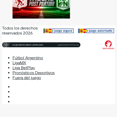
Todos los derechos
reservados 2026
Fútbol Argentino
LigaMX
Liga BetPlay
Pronósticos Deportivos
Fuera del juego
Facebook
X
YouTube
Instagram
Facebook
X
WhatsApp
Telegram
Volver
al