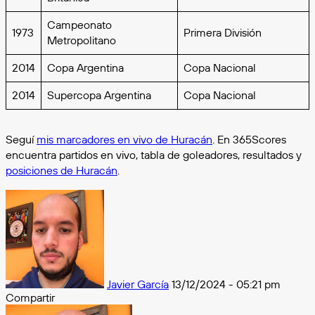
Campeonato
1973
Primera División
Metropolitano
2014
Copa Argentina
Copa Nacional
2014
Supercopa Argentina
Copa Nacional
Seguí
mis marcadores en vivo de Huracán
. En 365Scores
encuentra partidos en vivo, tabla de goleadores, resultados y
posiciones de Huracán
.
Follow
on
X
Javier García
13/12/2024 - 05:21 pm
Compartir
Facebook
X
Messenger
Messenger
WhatsApp
Telegram
Compartir