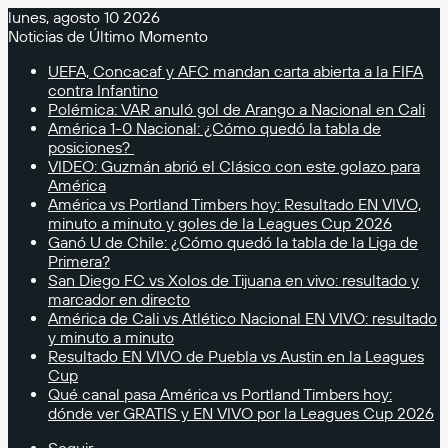
lunes, agosto 10 2026
Noticias de Último Momento
UEFA, Concacaf y AFC mandan carta abierta a la FIFA
contra Infantino
Polémica: VAR anuló gol de Arango a Nacional en Cali
América 1-0 Nacional: ¿Cómo quedó la tabla de
posiciones?
VIDEO: Guzmán abrió el Clásico con este golazo para
América
América vs Portland Timbers hoy: Resultado EN VIVO,
minuto a minuto y goles de la Leagues Cup 2026
Ganó U de Chile: ¿Cómo quedó la tabla de la Liga de
Primera?
San Diego FC vs Xolos de Tijuana en vivo: resultado y
marcador en directo
América de Cali vs Atlético Nacional EN VIVO: resultado
y minuto a minuto
Resultado EN VIVO de Puebla vs Austin en la Leagues
Cup
Qué canal pasa América vs Portland Timbers hoy:
dónde ver GRATIS y EN VIVO por la Leagues Cup 2026