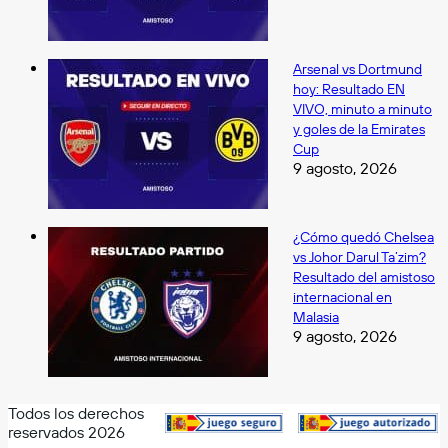
Arsenal vs Dortmund
hoy: Resultado EN
VIVO, minuto a minuto
y goles de la Emirates
Cup
9 agosto, 2026
¿Cómo quedó Chelsea
vs Johor Darul Ta’zim?
Resultado del amistoso
internacional en
Malasia
9 agosto, 2026
Todos los derechos
reservados 2026