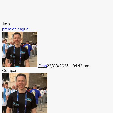
Tags
premier league
Eitan
22/08/2025 - 04:42 pm
Compartir
Facebook
X
Messenger
Messenger
WhatsApp
Telegram
Compartir
por
e-
mail