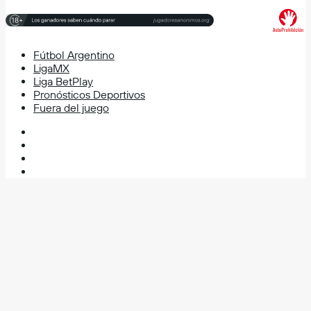
Fútbol Argentino
LigaMX
Liga BetPlay
Pronósticos Deportivos
Fuera del juego
Facebook
X
YouTube
Instagram
Facebook
X
WhatsApp
Telegram
Volver
al
botón
superior