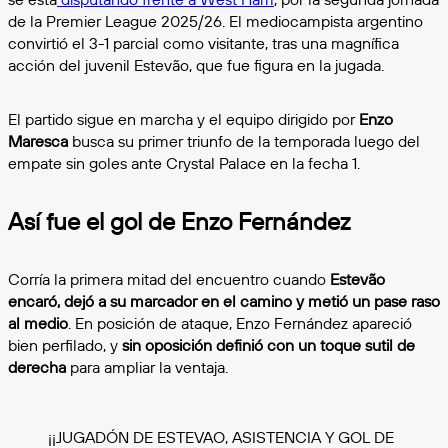
de la Premier League 2025/26. El mediocampista argentino
convirtió el 3-1 parcial como visitante, tras una magnífica
acción del juvenil Estevão, que fue figura en la jugada.
El partido sigue en marcha y el equipo dirigido por
Enzo
Maresca
busca su primer triunfo de la temporada luego del
empate sin goles ante Crystal Palace en la fecha 1.
Así fue el gol de Enzo Fernández
Corría la primera mitad del encuentro cuando
Estevão
encaró, dejó a su marcador en el camino y metió un pase raso
al medio
. En posición de ataque, Enzo Fernández apareció
bien perfilado, y
sin oposición definió con un toque sutil de
derecha
para ampliar la ventaja.
¡¡JUGADÓN DE ESTEVAO, ASISTENCIA Y GOL DE