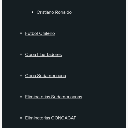
Cristiano Ronaldo
Futbol Chileno
Copa Libertadores
Copa Sudamericana
Eliminatorias Sudamericanas
Eliminatorias CONCACAF