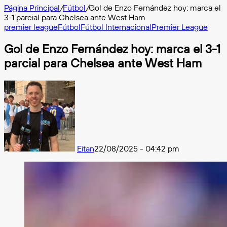
Página Principal
/
Fútbol
/
Gol de Enzo Fernández hoy: marca el
3-1 parcial para Chelsea ante West Ham
premier league
Fútbol
Fútbol Internacional
Premier League
Gol de Enzo Fernández hoy: marca el 3-1
parcial para Chelsea ante West Ham
Eitan
22/08/2025 - 04:42 pm