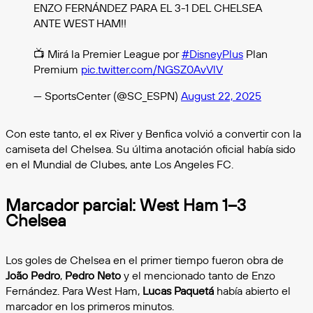
ENZO FERNÁNDEZ PARA EL 3-1 DEL CHELSEA
ANTE WEST HAM!!
📺 Mirá la Premier League por
#DisneyPlus
Plan
Premium
pic.twitter.com/NGSZ0AvVlV
— SportsCenter (@SC_ESPN)
August 22, 2025
Con este tanto, el ex River y Benfica volvió a convertir con la
camiseta del Chelsea. Su última anotación oficial había sido
en el Mundial de Clubes, ante Los Angeles FC.
Marcador parcial: West Ham 1–3
Chelsea
Los goles de Chelsea en el primer tiempo fueron obra de
João Pedro
,
Pedro Neto
y el mencionado tanto de Enzo
Fernández. Para West Ham,
Lucas Paquetá
había abierto el
marcador en los primeros minutos.