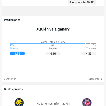
Tiempo total 92:05
Predicciones
¿Quién va a ganar?
Votos Totales 41,227
87%
6%
7%
Al-Nassr
Empate
Toulouse
1.55
4.10
4.33
Anterior
Siguiente
Duelos previos
No tenemos información