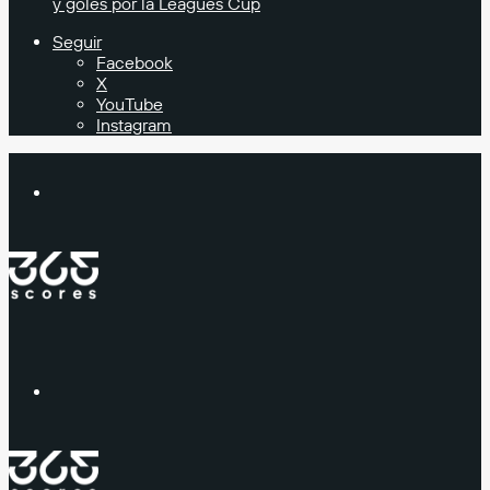
y goles por la Leagues Cup
Seguir
Facebook
X
YouTube
Instagram
Buscar
Menú