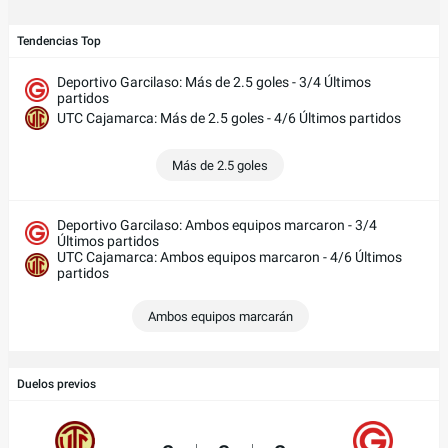
Tendencias Top
Deportivo Garcilaso: Más de 2.5 goles - 3/4 Últimos
partidos
UTC Cajamarca: Más de 2.5 goles - 4/6 Últimos partidos
Más de 2.5 goles
Deportivo Garcilaso: Ambos equipos marcaron - 3/4
Últimos partidos
UTC Cajamarca: Ambos equipos marcaron - 4/6 Últimos
partidos
Ambos equipos marcarán
Duelos previos