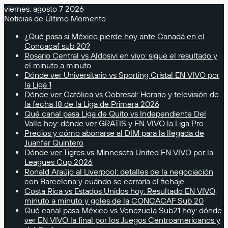
viernes, agosto 7 2026
Noticias de Último Momento
¿Qué pasa si México pierde hoy ante Canadá en el
Concacaf sub 20?
Rosario Central vs Aldosivi en vivo: sigue el resultado y
el minuto a minuto
Dónde ver Universitario vs Sporting Cristal EN VIVO por
la Liga 1
Dónde ver Católica vs Cobresal: Horario y televisión de
la fecha 18 de la Liga de Primera 2026
Qué canal pasa Liga de Quito vs Independiente Del
Valle hoy: dónde ver GRATIS y EN VIVO la Liga Pro
Precios y cómo abonarse al DIM para la llegada de
Juanfer Quintero
Dónde ver Tigres vs Minnesota United EN VIVO por la
Leagues Cup 2026
Ronald Araújo al Liverpool: detalles de la negociación
con Barcelona y cuándo se cerraría el fichaje
Costa Rica vs Estados Unidos hoy: Resultado EN VIVO,
minuto a minuto y goles de la CONCACAF Sub 20
Qué canal pasa México vs Venezuela Sub21 hoy: dónde
ver EN VIVO la final por los Juegos Centroamericanos y