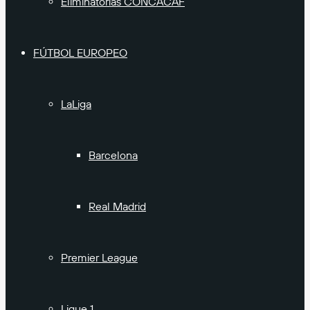
Eliminatorias CONCACAF
FÚTBOL EUROPEO
LaLiga
Barcelona
Real Madrid
Premier League
Ligue 1