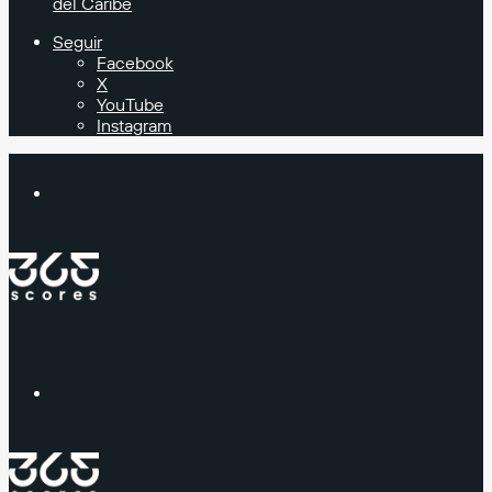
del Caribe
Seguir
Facebook
X
YouTube
Instagram
Buscar
Menú