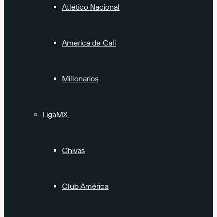
Atlético Nacional
America de Cali
Millonarios
LigaMX
Chivas
Club América