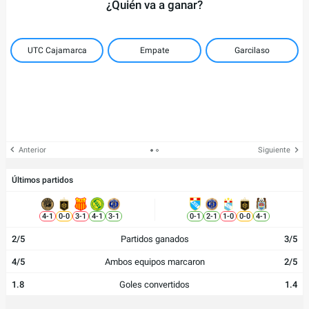
¿Quién va a ganar?
UTC Cajamarca
Empate
Garcilaso
Anterior
Siguiente
Últimos partidos
4
-
1
0
-
0
3
-
1
4
-
1
3
-
1
0
-
1
2
-
1
1
-
0
0
-
0
4
-
1
2/5
Partidos ganados
3/5
4/5
Ambos equipos marcaron
2/5
1.8
Goles convertidos
1.4