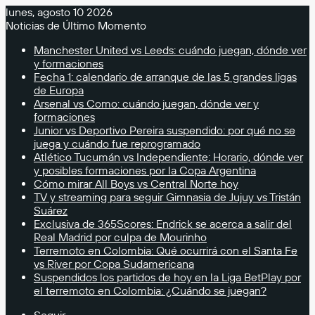
lunes, agosto 10 2026
Noticias de Último Momento
Manchester United vs Leeds: cuándo juegan, dónde ver
y formaciones
Fecha 1: calendario de arranque de las 5 grandes ligas
de Europa
Arsenal vs Como: cuándo juegan, dónde ver y
formaciones
Junior vs Deportivo Pereira suspendido: por qué no se
juega y cuándo fue reprogramado
Atlético Tucumán vs Independiente: Horario, dónde ver
y posibles formaciones por la Copa Argentina
Cómo mirar All Boys vs Central Norte hoy
TV y streaming para seguir Gimnasia de Jujuy vs Tristán
Suárez
Exclusiva de 365Scores: Endrick se acerca a salir del
Real Madrid por culpa de Mourinho
Terremoto en Colombia: Qué ocurrirá con el Santa Fe
vs River por Copa Sudamericana
Suspendidos los partidos de hoy en la Liga BetPlay por
el terremoto en Colombia: ¿Cuándo se juegan?