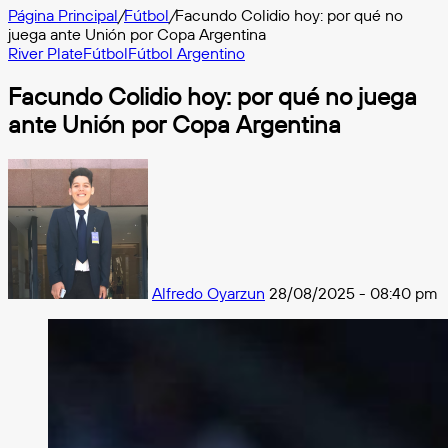
Página Principal
/
Fútbol
/
Facundo Colidio hoy: por qué no
juega ante Unión por Copa Argentina
River Plate
Fútbol
Fútbol Argentino
Facundo Colidio hoy: por qué no juega
ante Unión por Copa Argentina
Follow
on
X
Alfredo Oyarzun
28/08/2025 - 08:40 pm