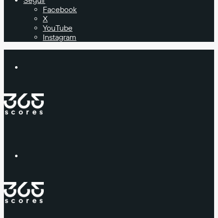
Seguir
Facebook
X
YouTube
Instagram
Buscar
Menú