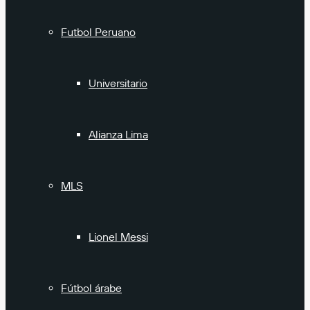
Futbol Peruano
Universitario
Alianza Lima
MLS
Lionel Messi
Fútbol árabe