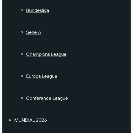
Bundesliga
Serie A
Champions League
Europa League
Conference League
MUNDIAL 2026