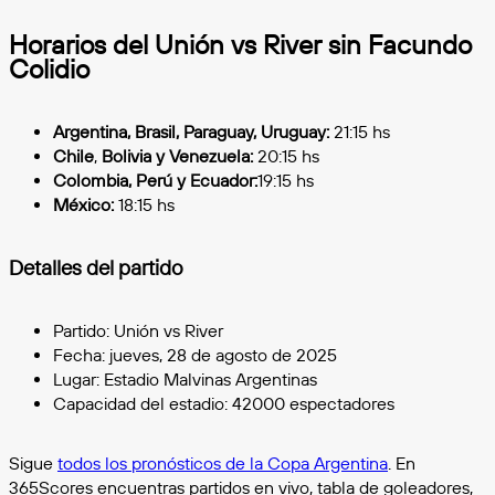
Horarios del Unión vs River sin Facundo
Colidio
Argentina, Brasil, Paraguay, Uruguay:
21:15 hs
Chile
,
Bolivia y Venezuela:
20:15 hs
Colombia, Perú y Ecuador:
19:15 hs
México:
18:15 hs
Detalles del partido
Partido: Unión vs River
Fecha: jueves, 28 de agosto de 2025
Lugar: Estadio Malvinas Argentinas
Capacidad del estadio: 42000 espectadores
Sigue
todos los pronósticos de la Copa Argentina
. En
365Scores encuentras partidos en vivo, tabla de goleadores,