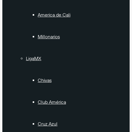
America de Cali
Millonarios
LigaMX
Chivas
Club América
Cruz Azul