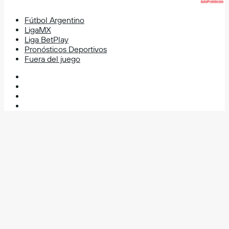
Fútbol Argentino
LigaMX
Liga BetPlay
Pronósticos Deportivos
Fuera del juego
Facebook
X
YouTube
Instagram
Facebook
X
WhatsApp
Telegram
Volver
al
botón
superior