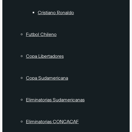
Cristiano Ronaldo
Futbol Chileno
Copa Libertadores
Copa Sudamericana
Eliminatorias Sudamericanas
Eliminatorias CONCACAF