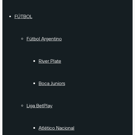
FÚTBOL
Fútbol Argentino
River Plate
Boca Juniors
Liga BetPlay
Atlético Nacional