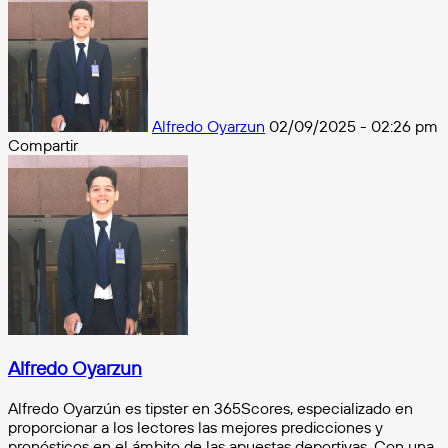
Follow
on
X
Alfredo Oyarzun
02/09/2025 - 02:26 pm
Compartir
Facebook
X
Messenger
Messenger
WhatsApp
Telegram
Compartir
por
e-
mail
Alfredo Oyarzun
Alfredo Oyarzún es tipster en 365Scores, especializado en
proporcionar a los lectores las mejores predicciones y
pronósticos en el ámbito de las apuestas deportivas. Con una