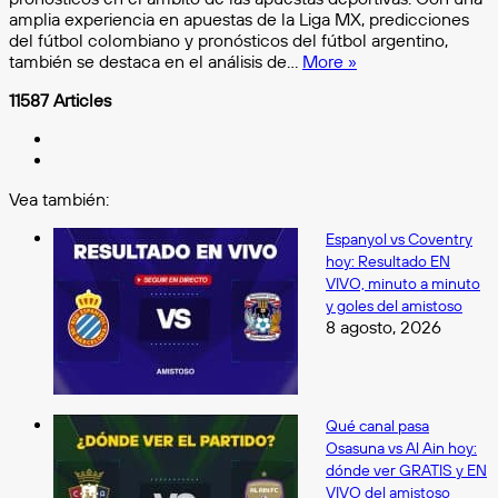
amplia experiencia en apuestas de la Liga MX, predicciones
del fútbol colombiano y pronósticos del fútbol argentino,
también se destaca en el análisis de…
More »
11587 Articles
X
Instagram
Vea también:
Cerrar
Espanyol vs Coventry
hoy: Resultado EN
VIVO, minuto a minuto
y goles del amistoso
8 agosto, 2026
Qué canal pasa
Osasuna vs Al Ain hoy:
dónde ver GRATIS y EN
VIVO del amistoso