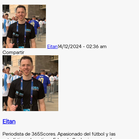
Eitan
14/12/2024 - 02:36 am
Compartir
Facebook
X
Messenger
Messenger
WhatsApp
Telegram
Compartir
por
e-
mail
Eitan
Periodista de 365Scores. Apasionado del fútbol y las