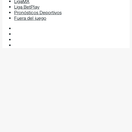
LigaMX
Liga BetPlay
Pronósticos Deportivos
Fuera del juego
Facebook
X
YouTube
Instagram
Facebook
X
WhatsApp
Telegram
Volver
al
botón
superior