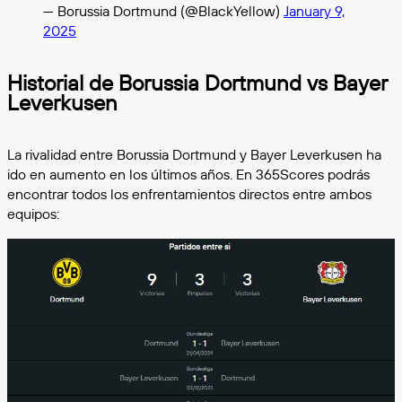
— Borussia Dortmund (@BlackYellow)
January 9,
2025
Historial de Borussia Dortmund vs Bayer
Leverkusen
La rivalidad entre Borussia Dortmund y Bayer Leverkusen ha
ido en aumento en los últimos años. En 365Scores podrás
encontrar todos los enfrentamientos directos entre ambos
equipos: