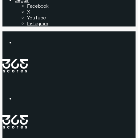
Seguir
Facebook
X
YouTube
Instagram
Buscar
Menú