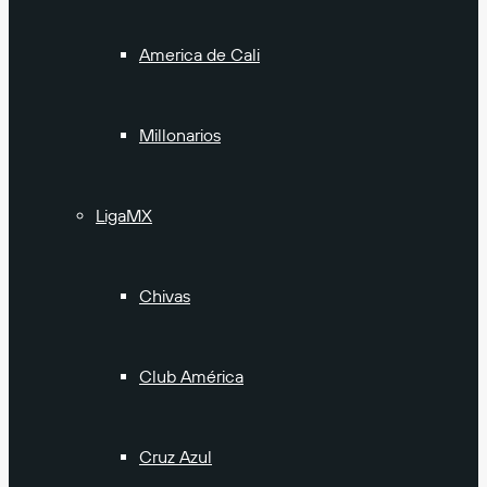
America de Cali
Millonarios
LigaMX
Chivas
Club América
Cruz Azul