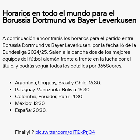
Horarios en todo el mundo para el
Borussia Dortmund vs Bayer Leverkusen
A continuación encontrarás los horarios para el partido entre
Borussia Dortmund vs Bayer Leverkusen, por la fecha 16 de la
Bundesliga 2024/25. Salen a la cancha dos de los mejores
equipos del fútbol alemán frente a frente en la lucha por el
título, y podrás seguir todos los detalles por 365Scores.
Argentina, Uruguay, Brasil y Chile: 16:30.
Paraguay, Venezuela, Bolivia: 15:30.
Colombia, Ecuador, Perú: 14:30.
México: 13:30
España: 20:30.
Finally! ?
pic.twitter.com/o1TQkPrjO4