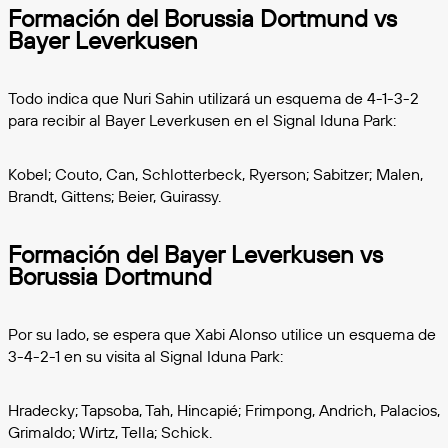
Formación del Borussia Dortmund vs
Bayer Leverkusen
Todo indica que Nuri Sahin utilizará un esquema de 4-1-3-2
para recibir al Bayer Leverkusen en el Signal Iduna Park:
Kobel; Couto, Can, Schlotterbeck, Ryerson; Sabitzer; Malen,
Brandt, Gittens; Beier, Guirassy.
Formación del Bayer Leverkusen vs
Borussia Dortmund
Por su lado, se espera que Xabi Alonso utilice un esquema de
3-4-2-1 en su visita al Signal Iduna Park:
Hradecky; Tapsoba, Tah, Hincapié; Frimpong, Andrich, Palacios,
Grimaldo; Wirtz, Tella; Schick.