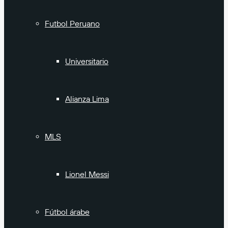
Futbol Peruano
Universitario
Alianza Lima
MLS
Lionel Messi
Fútbol árabe