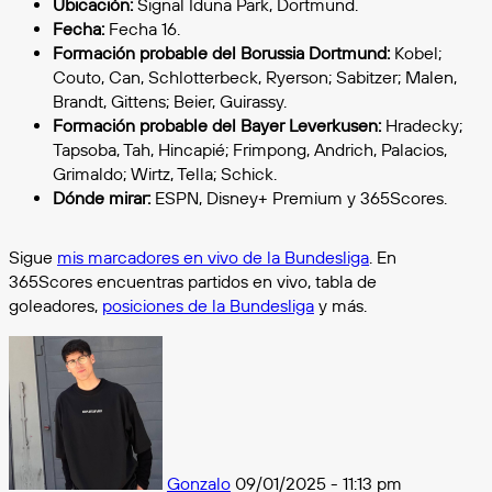
Ubicación:
Signal Iduna Park, Dortmund.
Fecha:
Fecha 16.
Formación probable del Borussia Dortmund:
Kobel;
Couto, Can, Schlotterbeck, Ryerson; Sabitzer; Malen,
Brandt, Gittens; Beier, Guirassy.
Formación probable del Bayer Leverkusen:
Hradecky;
Tapsoba, Tah, Hincapié; Frimpong, Andrich, Palacios,
Grimaldo; Wirtz, Tella; Schick.
Dónde mirar:
ESPN, Disney+ Premium y 365Scores.
Sigue
mis marcadores en vivo de la Bundesliga
. En
365Scores encuentras partidos en vivo, tabla de
goleadores,
posiciones de la Bundesliga
y más.
Follow
on
X
Gonzalo
09/01/2025 - 11:13 pm