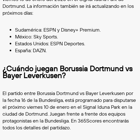
Dortmund. La información también se irá actualizando en los
próximos días:
Sudamérica: ESPN y Disney+ Premium.
México: Sky Sports.
Estados Unidos: ESPN Deportes.
España: DAZN.
¿Cuándo juegan Borussia Dortmund vs
Bayer Leverkusen?
El partido entre Borussia Dortmund vs Bayer Leverkusen por
la fecha 16 de la Bundesliga, está programado para disputarse
el próximo viernes 10 de enero en el Signal Iduna Park en la
ciudad de Dortmund. Juegan frente a frente dos equipos
protagonistas en la Bundesliga. En 365Scores encontrarás
todos los detalles del partidazo.