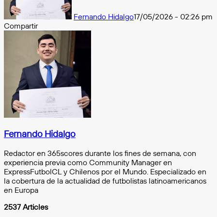
Fernando Hidalgo
17/05/2026 - 02:26 pm
Compartir
Facebook
X
Messenger
Messenger
WhatsApp
Telegram
Compartir
por
e-
mail
Fernando Hidalgo
Redactor en 365scores durante los fines de semana, con
experiencia previa como Community Manager en
ExpressFutbolCL y Chilenos por el Mundo. Especializado en
la cobertura de la actualidad de futbolistas latinoamericanos
en Europa
2537 Articles