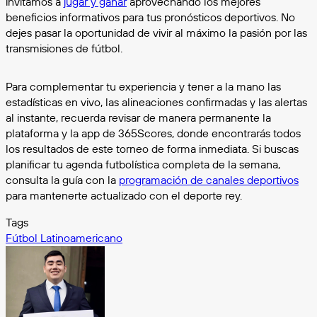
invitamos a
jugar y ganar
aprovechando los mejores
beneficios informativos para tus pronósticos deportivos. No
dejes pasar la oportunidad de vivir al máximo la pasión por las
transmisiones de fútbol.
Para complementar tu experiencia y tener a la mano las
estadísticas en vivo, las alineaciones confirmadas y las alertas
al instante, recuerda revisar de manera permanente la
plataforma y la app de 365Scores, donde encontrarás todos
los resultados de este torneo de forma inmediata. Si buscas
planificar tu agenda futbolística completa de la semana,
consulta la guía con la
programación de canales deportivos
para mantenerte actualizado con el deporte rey.
Tags
Fútbol Latinoamericano