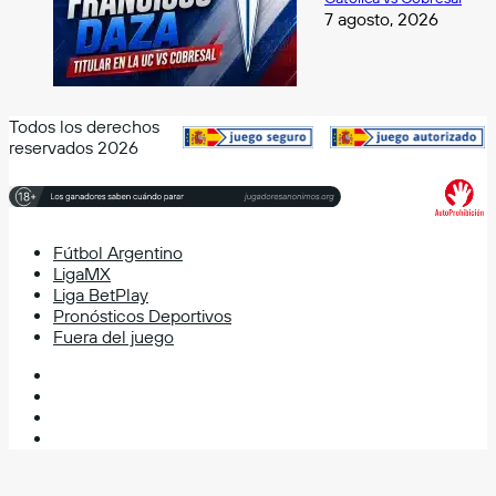
7 agosto, 2026
Todos los derechos
reservados 2026
Fútbol Argentino
LigaMX
Liga BetPlay
Pronósticos Deportivos
Fuera del juego
Facebook
X
YouTube
Instagram
Facebook
X
WhatsApp
Telegram
Volver