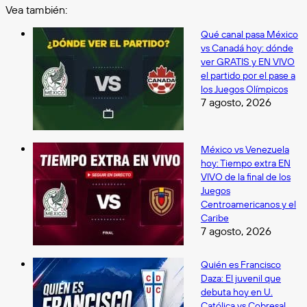
Vea también:
Cerrar
Qué canal pasa México
vs Canadá hoy: dónde
ver GRATIS y EN VIVO
el partido por el pase a
los Juegos Olímpicos
7 agosto, 2026
México vs Venezuela
hoy: Tiempo extra EN
VIVO de la final de los
Juegos
Centroamericanos y el
Caribe
7 agosto, 2026
Quién es Francisco
Daza: El juvenil que
debuta hoy en U.
Católica vs Cobresal