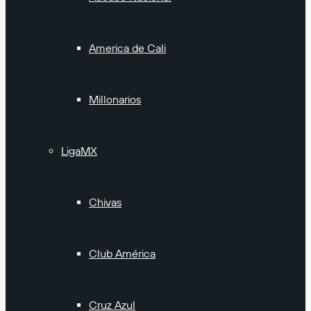
America de Cali
Millonarios
LigaMX
Chivas
Club América
Cruz Azul