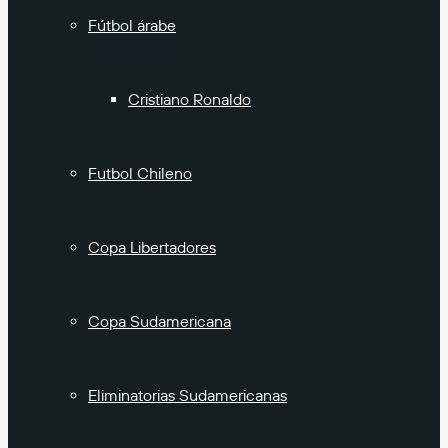
Fútbol árabe
Cristiano Ronaldo
Futbol Chileno
Copa Libertadores
Copa Sudamericana
Eliminatorias Sudamericanas