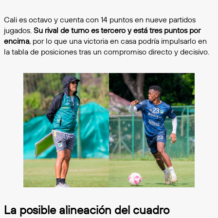
Cali es octavo y cuenta con 14 puntos en nueve partidos
jugados.
Su rival de turno es tercero y está tres puntos por
encima
, por lo que una victoria en casa podría impulsarlo en
la tabla de posiciones tras un compromiso directo y decisivo.
La posible alineación del cuadro