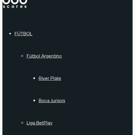
FÚTBOL
Fútbol Argentino
River Plate
Boca Juniors
Liga BetPlay