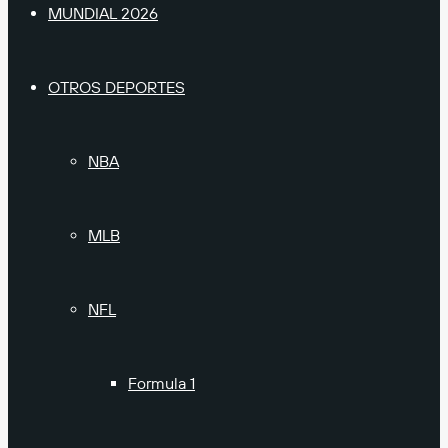
MUNDIAL 2026
OTROS DEPORTES
NBA
MLB
NFL
Formula 1