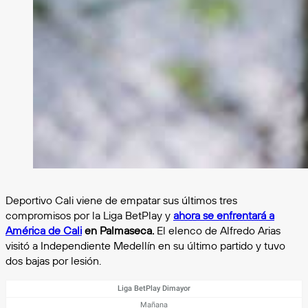
Deportivo Cali viene de empatar sus últimos tres
compromisos por la Liga BetPlay y
ahora se enfrentará a
América de Cali
en Palmaseca.
El elenco de Alfredo Arias
visitó a Independiente Medellín en su último partido y tuvo
dos bajas por lesión.
Liga BetPlay Dimayor
Mañana