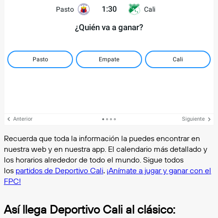
1:30
Pasto
Cali
¿Quién va a ganar?
Pasto
Empate
Cali
Anterior
Siguiente
Recuerda que toda la información la puedes encontrar en
nuestra web y en nuestra app. El calendario más detallado y
los horarios alrededor de todo el mundo. Sigue todos
los
partidos de Deportivo Cali
.
¡Anímate a jugar y ganar con el
FPC!
Así llega Deportivo Cali al clásico: