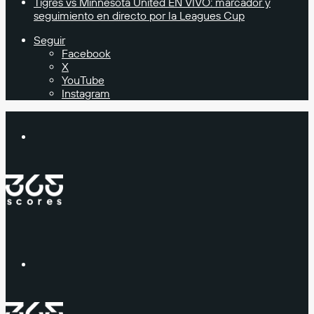
Tigres vs Minnesota United EN VIVO: marcador y
seguimiento en directo por la Leagues Cup
Seguir
Facebook
X
YouTube
Instagram
Buscar
Menú