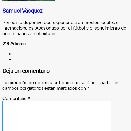
Samuel Vásquez
Periodista deportivo con experiencia en medios locales e
internacionales. Apasionado por el fútbol y el seguimiento de
colombianos en el exterior.
218 Articles
X
Instagram
Deja un comentario
Tu dirección de correo electrónico no será publicada.
Los
campos obligatorios están marcados con
*
Comentario
*