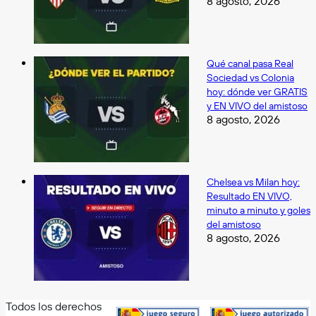
8 agosto, 2026
Qué canal pasa Real
Sociedad vs Colonia
hoy: dónde ver GRATIS
y EN VIVO del amistoso
8 agosto, 2026
Chelsea vs Milan hoy:
Resultado EN VIVO,
minuto a minuto y goles
del amistoso
8 agosto, 2026
Todos los derechos