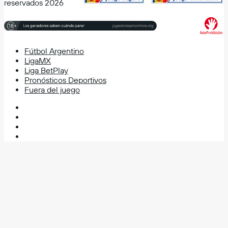
reservados 2026
Fútbol Argentino
LigaMX
Liga BetPlay
Pronósticos Deportivos
Fuera del juego
Facebook
X
YouTube
Instagram
Facebook
X
WhatsApp
Telegram
Volver
al
botón
superior