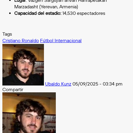
Lugar
: Vazgen Sargsyan anvan Hanrapetakan
Marzadasht (Yerevan, Armenia)
Capacidad del estadio:
14,530 espectadores
Tags
Cristiano Ronaldo
Fútbol Internacional
Follow
on
X
Ubaldo Kunz
05/09/2025 - 03:34 pm
Compartir
Facebook
X
Messenger
Messenger
WhatsApp
Telegram
Compartir
por
e-
mail