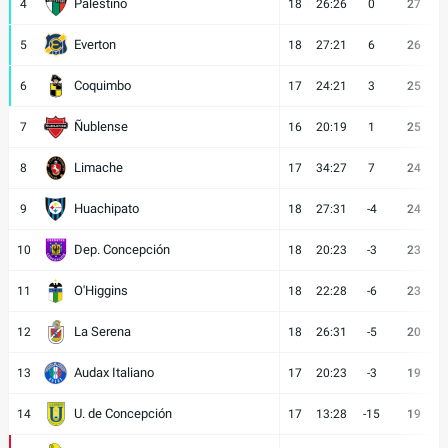
Palestino
4
18
26:26
0
27
Everton
5
18
27:21
6
26
Coquimbo
6
17
24:21
3
25
Ñublense
7
16
20:19
1
25
Limache
8
17
34:27
7
24
Huachipato
9
18
27:31
-4
24
Dep. Concepción
10
18
20:23
-3
23
O'Higgins
11
18
22:28
-6
23
La Serena
12
18
26:31
-5
20
Audax Italiano
13
17
20:23
-3
19
U. de Concepción
14
17
13:28
-15
19