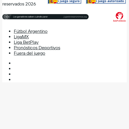
reservados 2026
Fútbol Argentino
LigaMX
Liga BetPlay
Pronósticos Deportivos
Fuera del juego
Facebook
X
YouTube
Instagram
Facebook
X
WhatsApp
Telegram
Volver
al
botón
superior