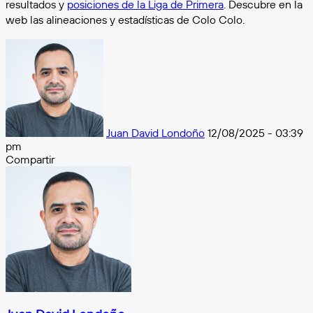
resultados y
posiciones de la Liga de Primera
. Descubre en la
web las alineaciones y estadísticas de Colo Colo.
Follow
on
X
Juan David Londoño
12/08/2025 - 03:39
pm
Compartir
Facebook
X
Messenger
Messenger
WhatsApp
Telegram
Compartir
por
e-
mail