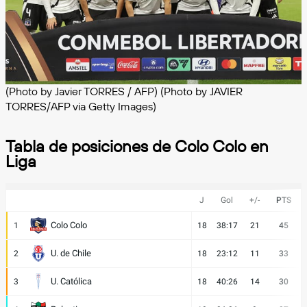
(Photo by Javier TORRES / AFP) (Photo by JAVIER
TORRES/AFP via Getty Images)
Tabla de posiciones de Colo Colo en
Liga
J
Gol
+/-
PTS
Colo Colo
1
18
38:17
21
45
U. de Chile
2
18
23:12
11
33
U. Católica
3
18
40:26
14
30