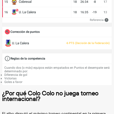
Cobresal
15
18
26:34
-8
17
U. La Calera
16
18
16:35
-19
13
Referencia
?
Corrección de puntos
U. La Calera
-6 PTS (Decisión de la Federación)
Reglas de la competencia
Cuando dos (o más) equipos están empatados en Puntos el desempate será
determinado por:
Diferencia de gol
Victorias
Goles a favor
¿Por qué Colo Colo no juega torneo
internacional?
El albo disputó el máximo torneo continental en la primera