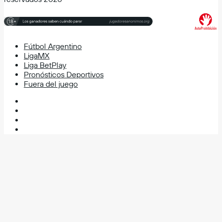
Fútbol Argentino
LigaMX
Liga BetPlay
Pronósticos Deportivos
Fuera del juego
Facebook
X
YouTube
Instagram
Volver
al
botón
superior